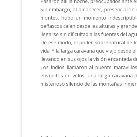
Pasaron allí la noche, preocupados ante e
Sin embargo, al amanecer, presenciaron u
montes, hubo un momento indescriptible
peñascos caían desde las alturas y grand
llegarse sin dificultad a las fuentes del ag
De ese modo, el poder sobrenatural de los
vida. Y la larga caravana que viajó desde e
llevando en sus ojos la visión encantada d
Los indios llamaron al puente maravill
envueltos en velos, una larga caravana d
misterioso silencio de las montañas inmen