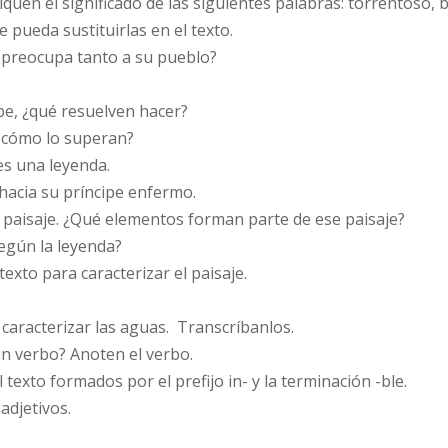
liquen el significado de las siguientes palabras: torrentoso,
 pueda sustituirlas en el texto.
a preocupa tanto a su pueblo?
pe, ¿qué resuelven hacer?
y cómo lo superan?
 es una leyenda.
 hacia su príncipe enfermo.
un paisaje. ¿Qué elementos forman parte de ese paisaje?
según la leyenda?
texto para caracterizar el paisaje.
a caracterizar las aguas. Transcríbanlos.
 un verbo? Anoten el verbo.
 texto formados por el prefijo in- y la terminación -ble.
adjetivos.