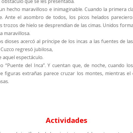
l obstáculo que se les presentaba.
n hecho maravilloso e inimaginable. Cuando la primera clar
. Ante el asombro de todos, los picos helados parecieron
es trozos de hielo se desprendían de las cimas. Unidos form
ua maravillosa.
 dioses acercó al príncipe de los incas a las fuentes de las
l Cuzco regresó jubilosa,
e aquel espectáculo.
oso “Puente del Inca”. Y cuentan que, de noche, cuando l
e figuras extrañas parece cruzar los montes, mientras el
sas.
Actividades