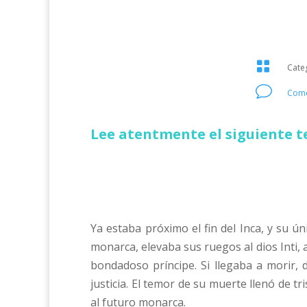

Cate
v
Come
Lee atentmente el siguiente t
Ya estaba próximo el fin del Inca, y su 
monarca, elevaba sus ruegos al dios Inti, a
bondadoso príncipe. Si llegaba a morir,
justicia. El temor de su muerte llenó de tr
al futuro monarca.