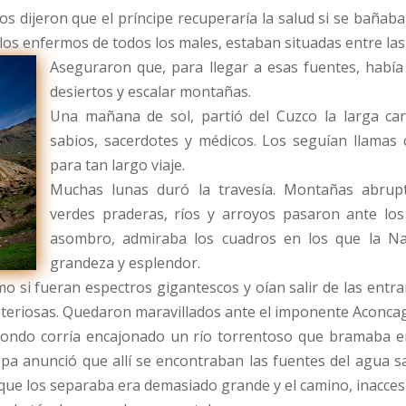
ios dijeron que el príncipe recuperaría la salud si se baña
s enfermos de todos los males, estaban situadas entre las ro
Aseguraron que, para llegar a esas fuentes, había 
desiertos y escalar montañas.
Una mañana de sol, partió del Cuzco la larga ca
sabios, sacerdotes y médicos. Los seguían llamas 
para tan largo viaje.
Muchas lunas duró la travesía. Montañas abrupta
verdes praderas, ríos y arroyos pasaron ante los
asombro, admiraba los cuadros en los que la Na
grandeza y esplendor.
 si fueran espectros gigantescos y oían salir de las entraña
teriosas. Quedaron maravillados ante el imponente Aconcagua,
 fondo corría encajonado un río torrentoso que bramaba en
uepa anunció que allí se encontraban las fuentes del agua s
 que los separaba era demasiado grande y el camino, inaccesi