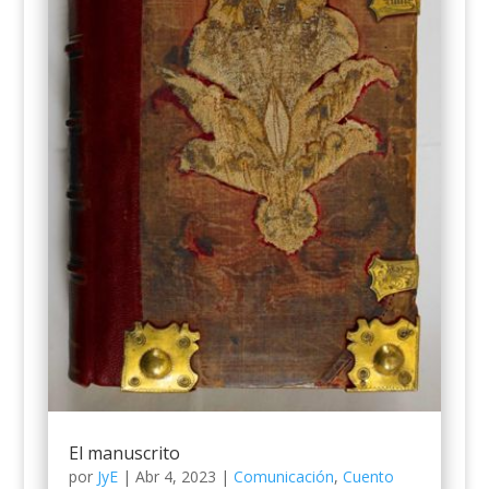
El manuscrito
por
JyE
|
Abr 4, 2023
|
Comunicación
,
Cuento