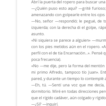
Abrí la puerta del ropero para buscar una 
—¿Quién puso esto aquí? —grité furioso; l
amenazando con golpearle entre los ojos 
—No, señor —respondió; le pegué, de to
izquierda; con la derecha di el golpe, ráp
asunto.
«Ni siquiera se parece a alguien» —murmu
con los pies metidos aún en el ropero. «
perfil con el de tía Encarnación…». Pensé
poca frecuencia).
«No —me dije, pero la forma del mentón
mi primo Alfredo, tampoco tío Juan». En
pared, y durante un tiempo lo contemplé a
—Eh, tú. —Sentí una voz que me decía, l
dormitorio. Miré en todas direcciones pero
que el rígido cadáver, aún colgado y rígido
—¿Sí? —inquirí.