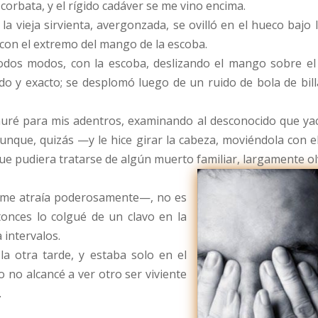
corbata, y el rígido cadáver se me vino encima.
a vieja sirvienta, avergonzada, se ovilló en el hueco bajo
con el extremo del mango de la escoba.
dos modos, con la escoba, deslizando el mango sobre el
ido y exacto; se desplomó luego de un ruido de bola de bill
ré para mis adentros, examinando al desconocido que yací
Aunque, quizás —y le hice girar la cabeza, moviéndola con 
 que pudiera tratarse de algún muerto familiar, largamente o
 me atraía poderosamente—, no es
tonces lo colgué de un clavo en la
 intervalos.
a otra tarde, y estaba solo en el
 no alcancé a ver otro ser viviente
.