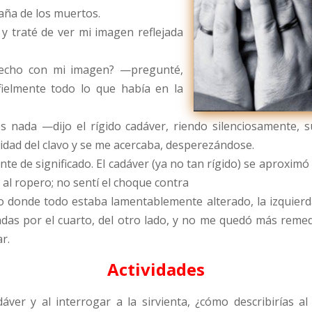
aña de los muertos.
 traté de ver mi imagen reflejada
hecho con mi imagen? —pregunté,
fielmente todo lo que había en la
nada —dijo el rígido cadáver, riendo silenciosamente, s
idad del clavo y se me acercaba, desperezándose.
te de significado. El cadáver (ya no tan rígido) se aproxim
al ropero; no sentí el choque contra
donde todo estaba lamentablemente alterado, la izquierda a
cadas por el cuarto, del otro lado, y no me quedó más reme
r.
Actividades
áver y al interrogar a la sirvienta, ¿cómo describirías a