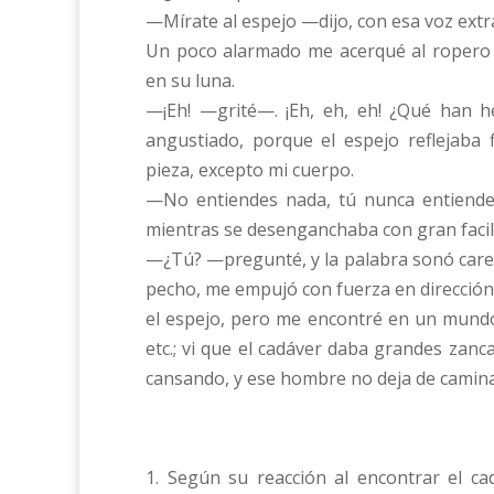
—Mírate al espejo —dijo, con esa voz extr
Un poco alarmado me acerqué al ropero y
en su luna.
—¡Eh! —grité—. ¡Eh, eh, eh! ¿Qué han 
angustiado, porque el espejo reflejaba 
pieza, excepto mi cuerpo.
—No entiendes nada, tú nunca entiendes 
mientras se desenganchaba con gran facil
—¿Tú? —pregunté, y la palabra sonó caren
pecho, me empujó con fuerza en dirección 
el espejo, pero me encontré en un mundo 
etc.; vi que el cadáver daba grandes zan
cansando, y ese hombre no deja de camina
1. Según su reacción al encontrar el cad