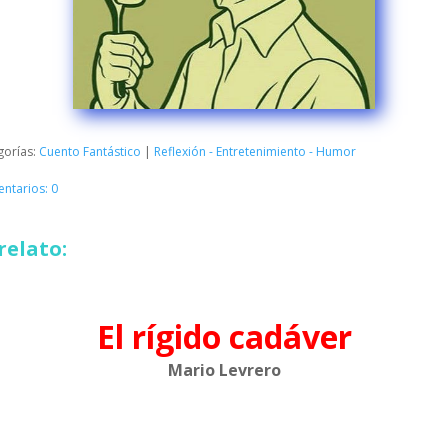
gorías:
Cuento Fantástico
|
Reflexión - Entretenimiento - Humor
ntarios: 0
relato:
El rígido cadáver
Mario Levrero