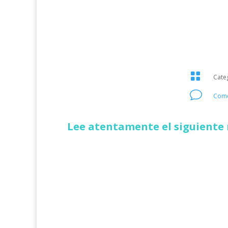

Cate
v
Come
Lee atentamente el siguiente 