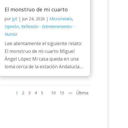
El monstruo de mi cuarto
por
JyE
|
Jun 24, 2026
|
Microrrelato
,
Opinión
,
Reflexión - Entretenimiento -
Humor
Lee atentamente el siguiente relato:
El monstruo de mi cuarto Miguel
Ángel López Mi casa queda en una
loma cerca de la estación Andalucía....
1
2
3
4
5
10
15
»»
Última