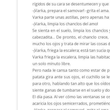
rígidos de su cara se desentumecen y que 
-¡Varka, prepara el samovar! -grita el ama.
Varka parte unas astillas, pero apenas h
-¡Varka, limpia los chanclos del amo!
Se sienta en el suelo, limpia los chanclo
cabezadita… De pronto, el chanclo crece, 
mucho los ojos y trata de mirar las cosas
-¡Varka, friega la escalera; está tan sucia
Varka friega la escalera, limpia las habita
un solo minuto libre.
Pero nada le cansa tanto como estar de pie
patata gira ante sus ojos, el cuchillo se
para otro, hablando tan alto que los oído
siente ganas de tumbarse en el suelo y do
El día pasa. Al ver cómo las ventanas se o
acaricia los ojos semicerrados, prometién
-¡Varka, prepara el samovar! -grita el ama.