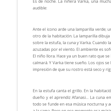
Es de noche. La niñera Varka, una mucha
audible:
Ante el icono arde una lamparilla verde; 
otro de la habitación. La lamparilla dibu
sobre la estufa, la cuna y Varka. Cuando
azuzadas por el viento. El ambiente es sof
El niño llora. Hace ya un buen rato que s
calmará. Y Varka tiene sueño. Los ojos se l
impresión de que su rostro está seco y ríg
En la estufa canta el grillo. En la habitac
dueño y el aprendiz Afanasi… La cuna em
todo se funde en esa música nocturna y 
a la cama. Pero en ese momento esa música