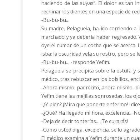
haciendo de las suyas”. El dolor es tan 
rechinar los dientes en una especie de re
-Bu-bu-bu…
Su madre, Pelagueia, ha ido corriendo a 
marchado y ya debería haber regresado. V
oye el rumor de un coche que se acerca. L
isba; la oscuridad vela su rostro, pero se l
-Bu-bu-bu… -responde Yefim.
Pelagueia se precipita sobre la estufa y 
médico, tras rebuscar en los bolsillos, enc
-Ahora mismo, padrecito, ahora mismo -dice
Yefim tiene las mejillas sonrosadas, los o
-¿Y bien? ¡Mira que ponerte enfermo! -dice
-¿Qué? Ha llegado mi hora, excelencia… No
-Deja de decir tonterías… ¡Te curarás!
-Como usted diga, excelencia, se lo agra
El médico examina a Yefim durante un cuar