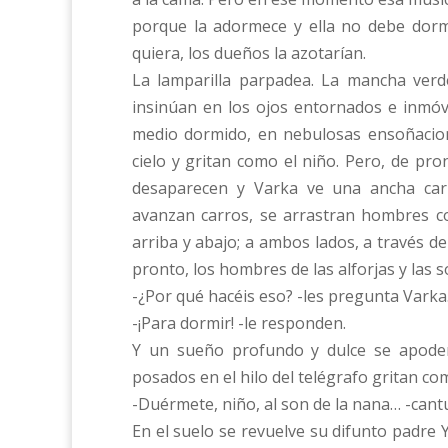
porque la adormece y ella no debe dorm
quiera, los dueños la azotarían.
La lamparilla parpadea. La mancha ver
insinúan en los ojos entornados e inmóv
medio dormido, en nebulosas ensoñacion
cielo y gritan como el niño. Pero, de pro
desaparecen y Varka ve una ancha carre
avanzan carros, se arrastran hombres c
arriba y abajo; a ambos lados, a través de
pronto, los hombres de las alforjas y las 
-¿Por qué hacéis eso? -les pregunta Varka
-¡Para dormir! -le responden.
Y un sueño profundo y dulce se apodera
posados en el hilo del telégrafo gritan co
-Duérmete, niño, al son de la nana… -can
En el suelo se revuelve su difunto padre Y