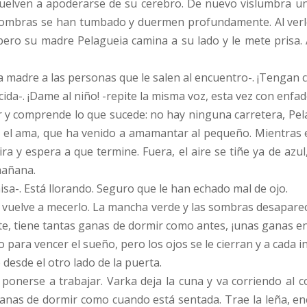
uelven a apoderarse de su cerebro. De nuevo vislumbra una
 sombras se han tumbado y duermen profundamente. Al ver
 pero su madre Pelagueia camina a su lado y le mete prisa.
 la madre a las personas que le salen al encuentro-. ¡Tenga
ida-. ¡Dame al niño! -repite la misma voz, esta vez con enfad
r y comprende lo que sucede: no hay ninguna carretera, Pela
tá el ama, que ha venido a amamantar al pequeño. Mientras e
ira y espera a que termine. Fuera, el aire se tiñe ya de az
 mañana.
sa-. Está llorando. Seguro que le han echado mal de ojo.
 y vuelve a mecerlo. La mancha verde y las sombras desaparec
te, tiene tantas ganas de dormir como antes, ¡unas ganas e
o para vencer el sueño, pero los ojos se le cierran y a cada 
o desde el otro lado de la puerta.
 ponerse a trabajar. Varka deja la cuna y va corriendo al co
anas de dormir como cuando está sentada. Trae la leña, enc