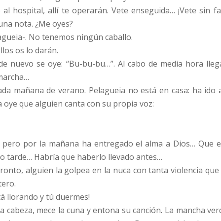
 hospital, allí te operarán. Vete enseguida… ¡Vete sin fal
una nota. ¿Me oyes?
lagueia-. No tenemos ningún caballo.
llos os lo darán.
 de nuevo se oye: “Bu-bu-bu…”. Al cabo de media hora lle
e marcha…
da mañana de verano. Pelagueia no está en casa: ha ido 
a oye que alguien canta con su propia voz:
, pero por la mañana ha entregado el alma a Dios… Que el
o tarde… Habría que haberlo llevado antes…
pronto, alguien la golpea en la nuca con tanta violencia que
tero.
stá llorando y tú duermes!
e la cabeza, mece la cuna y entona su canción. La mancha ve