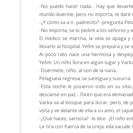
-No puedo hacer nada… Hay que llevarte al
mundo duerme, pero no importa, te daré 
-¿Y cómo va a ir, padrecito? -pregunta Pe
-No importa, se lo pediré a los señores y e
El médico se marcha, la vela se apaga y
llevarlo al hospital. Yefim se prepara y s
Al poco rato nace una hermosa y despeja
Yefim. Un niño llora en algún lugar y Vark
-Duérmete, niño, al son de la nana…
Pelagueia regresa; se santigua y susurra:
-Esta noche le pusieron todo en su sitio
descanse en paz… Dicen que era demasiad
Varka va al bosque para llorar, pero, de 
vista y ve delante de ella a su amo, el zapa
-¿Qué haces, sarnosa? -le dice-. ¡El niño e
Le tira con fuerza de la oreja; ella sacud