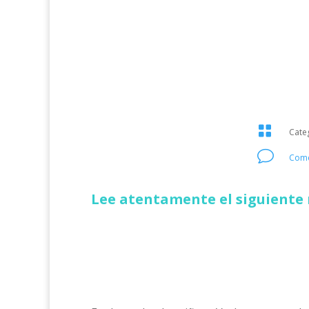

Cate
v
Come
Lee atentamente el siguiente 