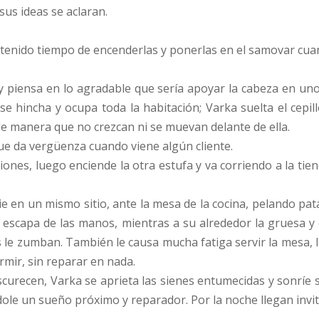
sus ideas se aclaran.
a tenido tiempo de encenderlas y ponerlas en el samovar cu
s y piensa en lo agradable que sería apoyar la cabeza en un
se hincha y ocupa toda la habitación; Varka suelta el cepi
 de manera que no crezcan ni se muevan delante de ella.
 que da vergüenza cuando viene algún cliente.
ciones, luego enciende la otra estufa y va corriendo a la ti
 en un mismo sitio, ante la mesa de la cocina, pelando pata
 le escapa de las manos, mientras a su alrededor la gruesa 
s le zumban. También le causa mucha fatiga servir la mesa,
rmir, sin reparar en nada.
scurecen, Varka se aprieta las sienes entumecidas y sonríe s
dole un sueño próximo y reparador. Por la noche llegan invi