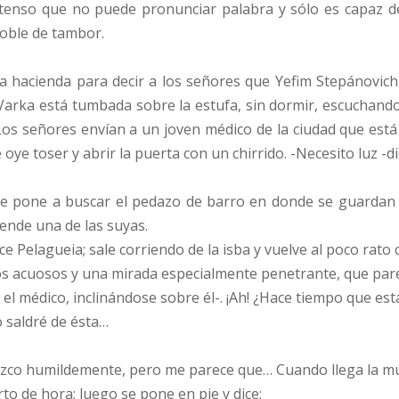
intenso que no puede pronunciar palabra y sólo es capaz 
doble de tambor.
la hacienda para decir a los señores que Yefim Stepánovi
arka está tumbada sobre la estufa, sin dormir, escuchando
os señores envían a un joven médico de la ciudad que está d
e oye toser y abrir la puerta con un chirrido. -Necesito luz -di
se pone a buscar el pedazo de barro en donde se guardan la
iende una de las suyas.
 Pelagueia; sale corriendo de la isba y vuelve al poco rato 
jos acuosos y una mirada especialmente penetrante, que pare
 el médico, inclinándose sobre él-. ¡Ah! ¿Hace tiempo que est
 saldré de ésta…
dezco humildemente, pero me parece que… Cuando llega la mu
to de hora; luego se pone en pie y dice: