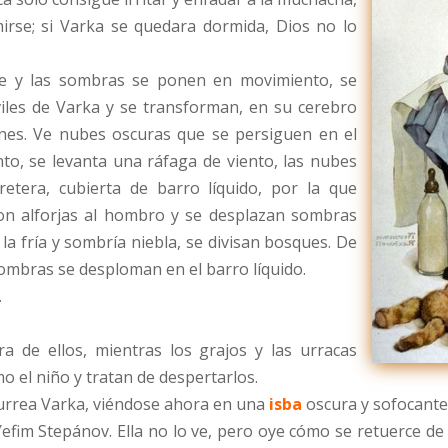
irse; si Varka se quedara dormida, Dios no lo
de y las sombras se ponen en movimiento, se
iles de Varka y se transforman, en su cerebro
es. Ve nubes oscuras que se persiguen en el
nto, se levanta una ráfaga de viento, las nubes
tera, cubierta de barro líquido, por la que
on alforjas al hombro y se desplazan sombras
 la fría y sombría niebla, se divisan bosques. De
sombras se desploman en el barro líquido.
.
 de ellos, mientras los grajos y las urracas
mo el niño y tratan de despertarlos.
turrea Varka, viéndose ahora en una
isba
oscura y sofocante
efim Stepánov. Ella no lo ve, pero oye cómo se retuerce de 