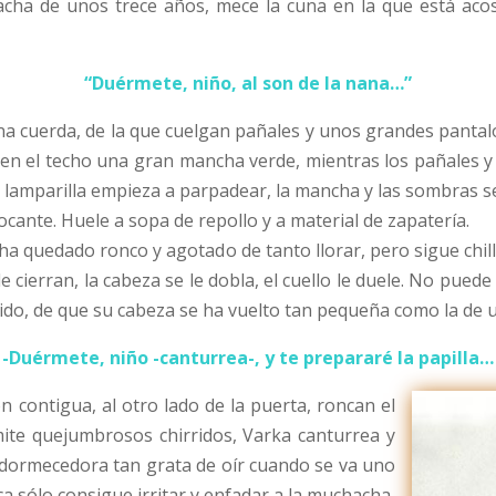
cha de unos trece años, mece la cuna en la que está aco
“Duérmete, niño, al son de la nana…”
una cuerda, de la que cuelgan pañales y unos grandes panta
ja en el techo una gran mancha verde, mientras los pañales
 la lamparilla empieza a parpadear, la mancha y las sombras
ocante. Huele a sopa de repollo y a material de zapatería.
e ha quedado ronco y agotado de tanto llorar, pero sigue ch
e cierran, la cabeza se le dobla, el cuello le duele. No puede
ido, de que su cabeza se ha vuelto tan pequeña como la de un
-Duérmete, niño -canturrea-, y te prepararé la papilla…
ión contigua, al otro lado de la puerta, roncan el
ite quejumbrosos chirridos, Varka canturrea y
adormecedora tan grata de oír cuando se va uno
 sólo consigue irritar y enfadar a la muchacha,