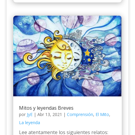
Mitos y leyendas Breves
por
JyE
|
Abr 13, 2021
|
Comprensión
,
El Mito
,
La leyenda
Lee atentamente los siguientes relatos: