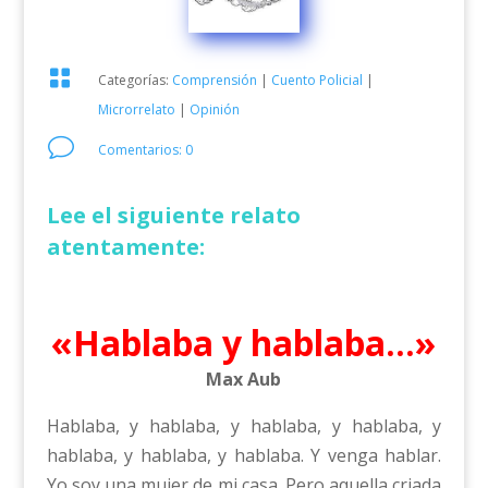

Categorías:
Comprensión
|
Cuento Policial
|
Microrrelato
|
Opinión
v
Comentarios: 0
Lee el siguiente relato
atentamente:
«Hablaba y hablaba…»
Max Aub
Hablaba, y hablaba, y hablaba, y hablaba, y
hablaba, y hablaba, y hablaba. Y venga hablar.
Yo soy una mujer de mi casa. Pero aquella criada