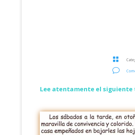

Cate
v
Come
Lee atentamente el siguiente 