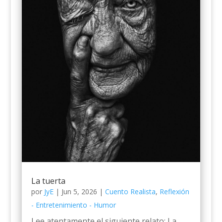
La tuerta
por
JyE
|
Jun 5, 2026
|
Cuento Realista
,
Reflexión
- Entretenimiento - Humor
Lee atentamente el siguiente relato: La