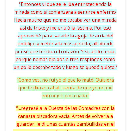
“Entonces vi que se le iba entristeciendo la
mirada como si comenzara a sentirse enfermo.
Hacía mucho que no me tocaba ver una mirada
así de triste y me entró la lástima. Por eso
aproveché para sacarle la aguja de arria del
ombligo y metérsela más arribita, allí donde
pensé que tendría el corazón. Y sí, allí lo tenía,
porque nomás dio dos o tres respingos como
un pollo descabezado y luego se quedó quieto.”
“Como ves, no fui yo el que lo mató. Quisiera
que te dieras cabal cuenta de que yo no me
entrometí para nada.”
“…regresé a la Cuesta de las Comadres con la
canasta pizcadora vacía. Antes de volverla a
guardar, le di unas cuantas zambullidas en el