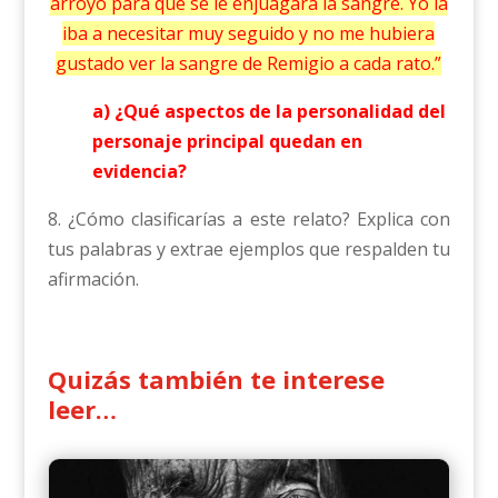
arroyo para que se le enjuagara la sangre. Yo la
iba a necesitar muy seguido y no me hubiera
gustado ver la sangre de Remigio a cada rato.”
a) ¿Qué aspectos de la personalidad del
personaje principal quedan en
evidencia?
8. ¿Cómo clasificarías a este relato? Explica con
tus palabras y extrae ejemplos que respalden tu
afirmación.
Quizás también te interese
leer…