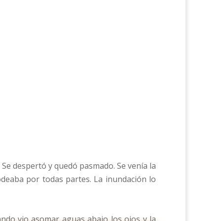
ío. Se despertó y quedó pasmado. Se venía la
rodeaba por todas partes. La inundación lo
ando vio asomar aguas abajo los ojos y la