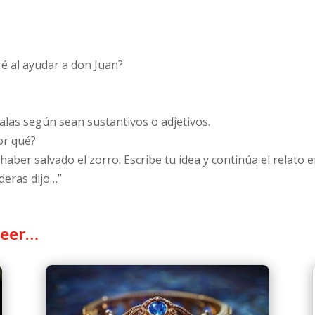
ré al ayudar a don Juan?
calas según sean sustantivos o adjetivos.
Por qué?
ber salvado el zorro. Escribe tu idea y continúa el relato en
deras dijo…”
leer…