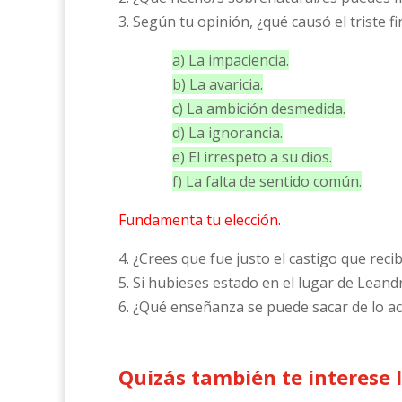
3. Según tu opinión, ¿qué causó el triste f
a) La impaciencia.
b) La avaricia.
c) La ambición desmedida.
d) La ignorancia.
e) El irrespeto a su dios.
f) La falta de sentido común.
Fundamenta tu elección.
4. ¿Crees que fue justo el castigo que reci
5. Si hubieses estado en el lugar de Lean
6. ¿Qué enseñanza se puede sacar de lo a
Quizás también te interese 