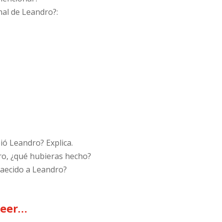
inal de Leandro?:
bió Leandro? Explica.
dro, ¿qué hubieras hecho?
caecido a Leandro?
leer…