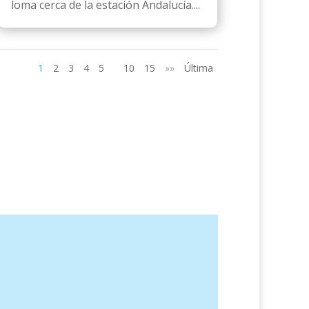
loma cerca de la estación Andalucía....
1
2
3
4
5
10
15
»»
Última