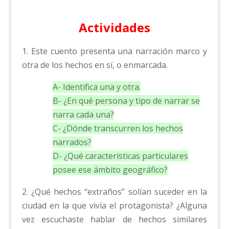
Actividades
1. Este cuento presenta una narración marco y
otra de los hechos en sí, o enmarcada.
A- Identifica una y otra.
B- ¿En qué persona y tipo de narrar se
narra cada una?
C- ¿Dónde transcurren los hechos
narrados?
D- ¿Qué características particulares
posee ese ámbito geográfico?
2. ¿Qué hechos “extraños” solían suceder en la
ciudad en la que vivía el protagonista? ¿Alguna
vez escuchaste hablar de hechos similares