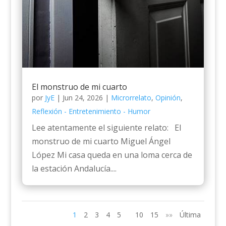
El monstruo de mi cuarto
por
JyE
|
Jun 24, 2026
|
Microrrelato
,
Opinión
,
Reflexión - Entretenimiento - Humor
Lee atentamente el siguiente relato: El
monstruo de mi cuarto Miguel Ángel
López Mi casa queda en una loma cerca de
la estación Andalucía....
1
2
3
4
5
10
15
»»
Última