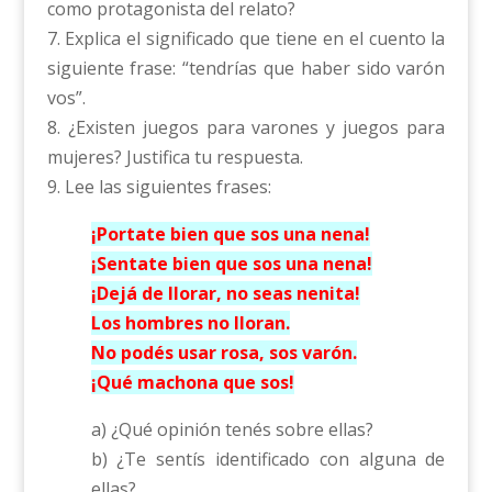
como protagonista del relato?
7. Explica el significado que tiene en el cuento la
siguiente frase: “tendrías que haber sido varón
vos”.
8. ¿Existen juegos para varones y juegos para
mujeres? Justifica tu respuesta.
9. Lee las siguientes frases:
¡Portate bien que sos una nena!
¡Sentate bien que sos una nena!
¡Dejá de llorar, no seas nenita!
Los hombres no lloran.
No podés usar rosa, sos varón.
¡Qué machona que sos!
a) ¿Qué opinión tenés sobre ellas?
b) ¿Te sentís identificado con alguna de
ellas?