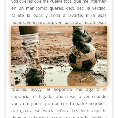
vos querés que me vuelva loca, que me internen
en un manicomio querés, decí, decí la verdad,
callate la boca y andá a lavarte, mirá esas
manos, vení para acá,
vení para acá, mirate esos
tobillos, ayyyy, el soponcio me agarra el
soponcio, el hígado, ahora vas a ver cuando
vuelva tu padre, porque con tu padre no jodés,
claro, para eso está la señora, la sirvienta que te
tiene que planchar la ropa, preparar la comida y