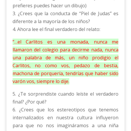
prefieres puedes hacer un dibujo)
3. ¿Crees que la conducta de “Piel de Judas” es
diferente a la mayoría de los niños?
4. Ahora lee el final verdadero del relato:
“…el Carlitos es una monada, nunca me
llamaron del colegio para decirme nada, nunca
una palabra de más, un niño prodigio el
Carlitos, no como vos, pedazo de bestia,
machona de porquería, tendrías que haber sido
varón vos, siempre lo dije.
5. ¿Te sorprendiste cuando leíste el verdadero
final? ¿Por qué?
6. ¿Crees que los estereotipos que tenemos
internalizados en nuestra cultura influyeron
para que no nos imagináramos a una niña