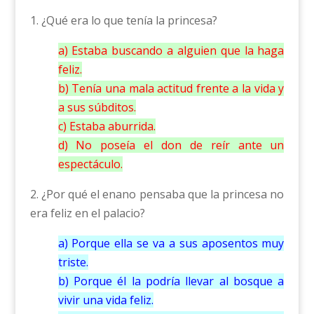
1. ¿Qué era lo que tenía la princesa?
a) Estaba buscando a alguien que la haga
feliz.
b) Tenía una mala actitud frente a la vida y
a sus súbditos.
c) Estaba aburrida.
d) No poseía el don de reír ante un
espectáculo.
2. ¿Por qué el enano pensaba que la princesa no
era feliz en el palacio?
a) Porque ella se va a sus aposentos muy
triste.
b) Porque él la podría llevar al bosque a
vivir una vida feliz.