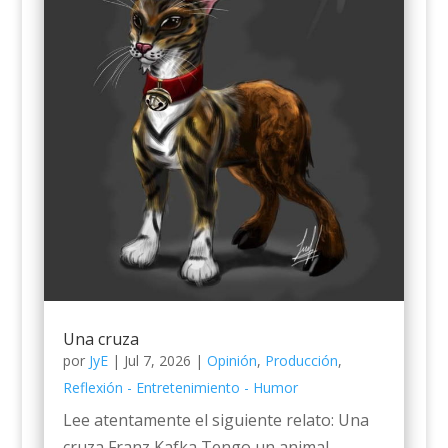
Una cruza
por
JyE
|
Jul 7, 2026
|
Opinión
,
Producción
,
Reflexión - Entretenimiento - Humor
Lee atentamente el siguiente relato: Una
cruza Franz Kafka Tengo un animal