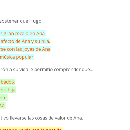
o sostener que Hugo…
 gran recelo en Ana.
afecto de Ana y su hija.
se con las joyas de Ana.
 música popular.
ladrón a su vida le permitió comprender que…
ábados.
su hija.
nte.
so.
ivo llevarse las cosas de valor de Ana,