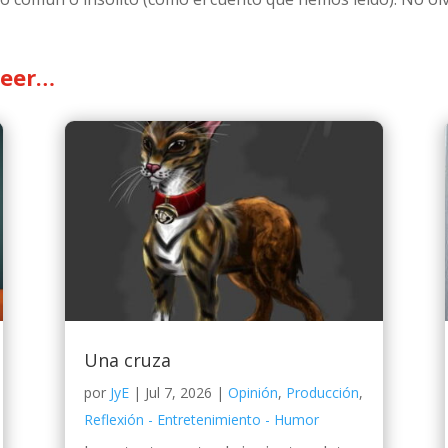
leer…
Una cruza
por
JyE
|
Jul 7, 2026
|
Opinión
,
Producción
,
Reflexión - Entretenimiento - Humor