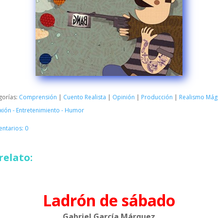
gorías:
Comprensión
|
Cuento Realista
|
Opinión
|
Producción
|
Realismo Mág
xión - Entretenimiento - Humor
ntarios: 0
relato:
Ladrón de sábado
Gabriel García Márquez