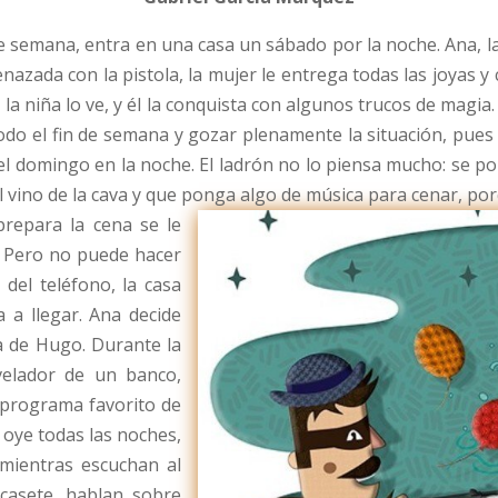
de semana, entra en una casa un sábado por la noche. Ana, 
azada con la pistola, la mujer le entrega todas las joyas y 
 la niña lo ve, y él la conquista con algunos trucos de magia
odo el fin de semana y gozar plenamente la situación, pues
el domingo en la noche. El ladrón no lo piensa mucho: se pon
l vino de la cava y que ponga algo de música para cenar, por
prepara la cena se le
a. Pero no puede hacer
del teléfono, la casa
 a llegar. Ana decide
a de Hugo. Durante la
velador de un banco,
 programa favorito de
 oye todas las noches,
 mientras escuchan al
asete, hablan sobre