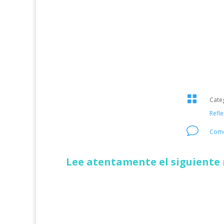

Cate
Refle
v
Come
Lee atentamente el siguiente 