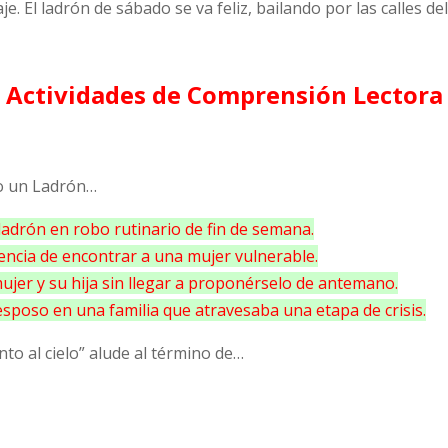
je. El ladrón de sábado se va feliz, bailando por las calles d
Actividades de Comprensión Lectora
mo un Ladrón…
adrón en robo rutinario de fin de semana.
uencia de encontrar a una mujer vulnerable.
mujer y su hija sin llegar a proponérselo de antemano.
sposo en una familia que atravesaba una etapa de crisis.
anto al cielo” alude al término de…