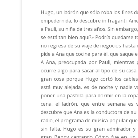
Hugo, un ladrón que sólo roba los fines 
empedernida, lo descubre in fraganti. Amen
a Pauli, su niña de tres años. Sin embargo,
se está tan bien aquí?» Podría quedarse t
no regresa de su viaje de negocios hasta 
pide a Ana que cocine para él, que saque e
A Ana, preocupada por Pauli, mientras 
ocurre algo para sacar al tipo de su cas
gran cosa porque Hugo cortó los cables 
está muy alejada, es de noche y nadie va
poner una pastilla para dormir en la cop
cena, el ladrón, que entre semana es 
descubre que Ana es la conductora de su
radio, el programa de música popular que
sin falta. Hugo es su gran admirador y
gran Benny cantando Cómo fue en un c