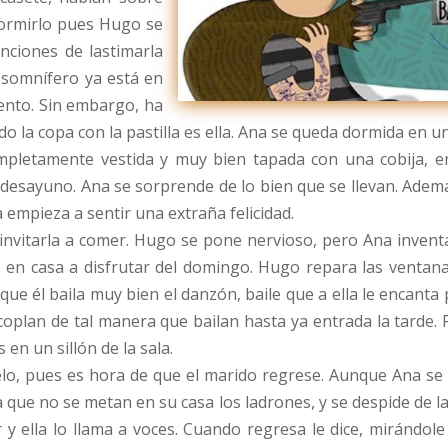
dormirlo pues Hugo se
nciones de lastimarla
l somnífero ya está en
tento. Sin embargo, ha
 la copa con la pastilla es ella. Ana se queda dormida en un
pletamente vestida y muy bien tapada con una cobija, en
 desayuno. Ana se sorprende de lo bien que se llevan. Ademá
a empieza a sentir una extraña felicidad.
vitarla a comer. Hugo se pone nervioso, pero Ana inventa 
os en casa a disfrutar del domingo. Hugo repara las venta
 que él baila muy bien el danzón, baile que a ella le encant
coplan de tal manera que bailan hasta ya entrada la tarde. P
en un sillón de la sala.
ielo, pues es hora de que el marido regrese. Aunque Ana se 
 que no se metan en su casa los ladrones, y se despide de la
y ella lo llama a voces. Cuando regresa le dice, mirándole 