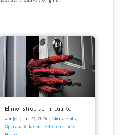
El monstruo de mi cuarto
por
JyE
|
Jun 24, 2026
|
Microrrelato
,
Opinión
,
Reflexión - Entretenimiento -
Humor