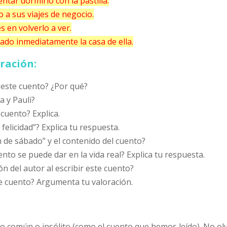
entar dormirlo con la pastilla.
o a sus viajes de negocio.
s en volverlo a ver.
ado inmediatamente la casa de ella.
ración:
 este cuento? ¿Por qué?
a y Pauli?
 cuento? Explica.
 felicidad”? Explica tu respuesta.
ón de sábado” y el contenido del cuento?
nto se puede dar en la vida real? Explica tu respuesta.
ón del autor al escribir este cuento?
ste cuento? Argumenta tu valoración.
 común o insólito (como el cuento que hemos leído). No olvid