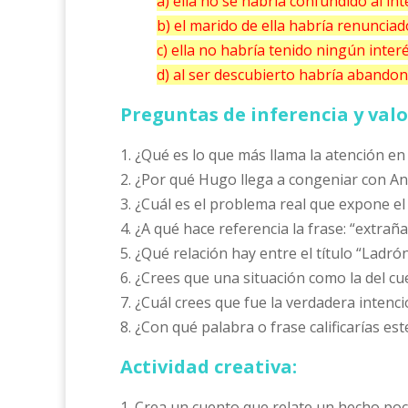
a) ella no se habría confundido al int
b) el marido de ella habría renunciad
c) ella no habría tenido ningún interé
d) al ser descubierto habría abandon
Preguntas de inferencia y valo
1. ¿Qué es lo que más llama la atención en
2. ¿Por qué Hugo llega a congeniar con An
3. ¿Cuál es el problema real que expone el
4. ¿A qué hace referencia la frase: “extraña
5. ¿Qué relación hay entre el título “Ladr
6. ¿Crees que una situación como la del cue
7. ¿Cuál crees que fue la verdadera intenci
8. ¿Con qué palabra o frase calificarías e
Actividad creativa:
1. Crea un cuento que relate un hecho poco