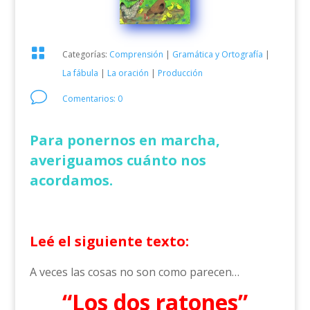

Categorías:
Comprensión
|
Gramática y Ortografía
|
La fábula
|
La oración
|
Producción
v
Comentarios: 0
Para ponernos en marcha,
averiguamos cuánto nos
acordamos.
Leé el siguiente texto:
A veces las cosas no son como parecen…
“Los dos ratones”