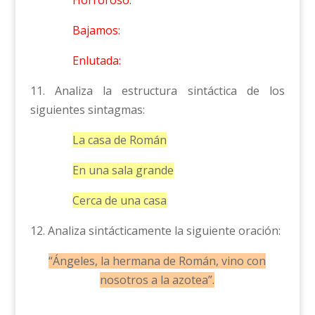
Horroroso:
Bajamos:
Enlutada:
11. Analiza la estructura sintáctica de los
siguientes sintagmas:
La casa de Román
En una sala grande
Cerca de una casa
12. Analiza sintácticamente la siguiente oración:
“Ángeles, la hermana de Román, vino con
nosotros a la azotea”.