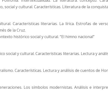
Polifonía. Intertextualidad. La literatura: concepto. Caract
 social y cultural. Características. Literatura de la conquista
tural. Características literarias. La lírica. Estrofas de vers
nés de la Cruz.
ontexto histórico social y cultural. “El himno nacional”
co social y cultural. Características literarias. Lectura y aná
ralismo. Características. Lectura y análisis de cuentos de Ho
Generaciones. Los símbolos modernistas. Análisis e interpr