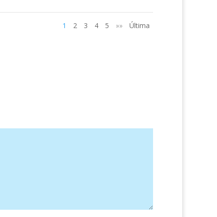
1
2
3
4
5
»»
Última