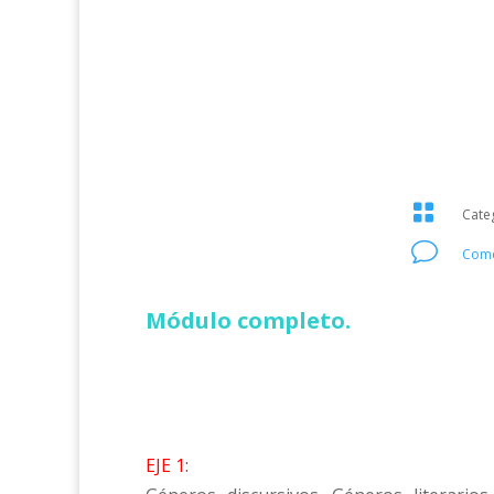

Cate
v
Come
Módulo completo.
EJE 1: