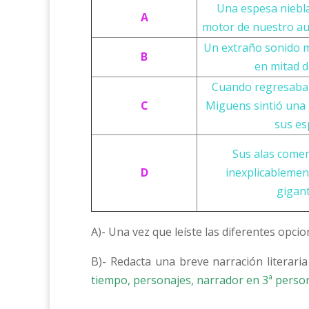
Una espesa niebla 
A
motor de nuestro aut
Un extraño sonido m
B
en mitad d
Cuando regresaba a
C
Miguens sintió una p
sus es
Sus alas comen
D
inexplicablemen
gigant
A)- Una vez que leíste las diferentes opcio
B)- Redacta una breve narración literari
tiempo, personajes, narrador en 3ª person