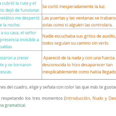
cubrió la ruta y el
Se cortó inesperadamente la luz.
o dejó de funcionar.
etálico me despertó
Las puertas y las ventanas se trabaro
e la noche.
solas como si alguien las controlara.
 su casa, el señor
Nadie escuchaba sus gritos de auxilio,
resencia invisible a
todos seguían su camino sin verlo.
paldas.
zaron a crecer
Apareció de la nada y con una fuerza
te y se tornaron
desconocida lo hizo desaparecer tan
escas.
inexplicablemente como había llegado
nes del cuadro, elige y señala con color las que más te gusta
a respetando los tres momentos (
Introducción, Nudo y Des
a gramatical.