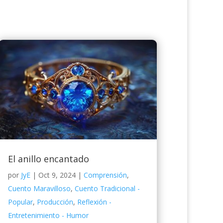
El anillo encantado
por
JyE
|
Oct 9, 2024
|
Comprensión
,
Cuento Maravilloso
,
Cuento Tradicional -
Popular
,
Producción
,
Reflexión -
Entretenimiento - Humor