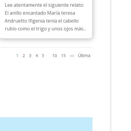
Lee atentamente el siguiente relato:
El anillo encantado María teresa
Andruetto Ifigenia tenía el cabello
rubio como el trigo y unos ojos más...
1
2
3
4
5
10
15
»»
Última