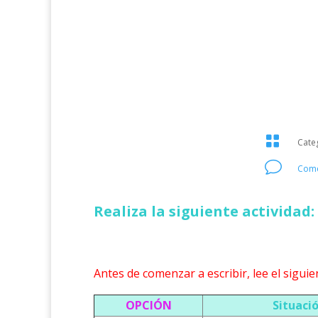

Cate
v
Come
Realiza la siguiente actividad:
Antes de comenzar a escribir, lee el siguie
OPCIÓN
Situació