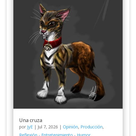
Una cruza
por
JyE
|
Jul 7, 2026
|
Opinión
,
Producción
,
Reflexión - Entretenimiento - Humor