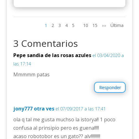
1
2
3
4
5
10
15
»»
Última
3 Comentarios
Pepe sandia de las rosas azules
el 03/04/2020 a
las 17:14
Mmmmm patas
Responder
jony777 otra ves
el 07/09/2017 a las 17:41
ola q tal me gusta muchso la istorya!! 1 poco
confusa al prinsipio pero es guena!!!!!
acaso robotobor es un gato?? alv!!!!!!!!!!