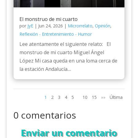
El monstruo de mi cuarto
por
JyE
|
Jun 24, 2026
|
Microrrelato
,
Opinión
,
Reflexión - Entretenimiento - Humor
Lee atentamente el siguiente relato: El
monstruo de mi cuarto Miguel Ángel
López Mi casa queda en una loma cerca de
la estación Andalucía....
1
2
3
4
5
10
15
»»
Última
0 comentarios
Enviar un comentario