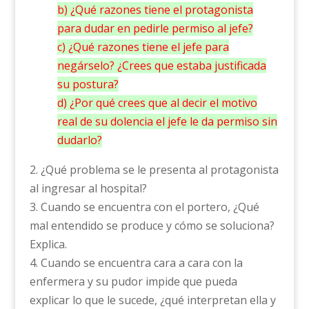
b) ¿Qué razones tiene el protagonista
para dudar en pedirle permiso al jefe?
c) ¿Qué razones tiene el jefe para
negárselo? ¿Crees que estaba justificada
su postura?
d) ¿Por qué crees que al decir el motivo
real de su dolencia el jefe le da permiso sin
dudarlo?
2. ¿Qué problema se le presenta al protagonista
al ingresar al hospital?
3. Cuando se encuentra con el portero, ¿Qué
mal entendido se produce y cómo se soluciona?
Explica.
4. Cuando se encuentra cara a cara con la
enfermera y su pudor impide que pueda
explicar lo que le sucede, ¿qué interpretan ella y