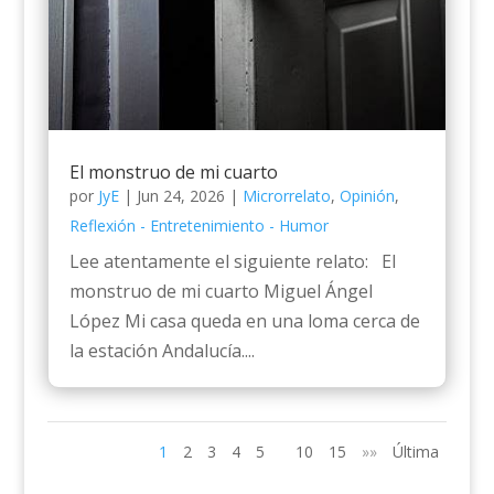
El monstruo de mi cuarto
por
JyE
|
Jun 24, 2026
|
Microrrelato
,
Opinión
,
Reflexión - Entretenimiento - Humor
Lee atentamente el siguiente relato: El
monstruo de mi cuarto Miguel Ángel
López Mi casa queda en una loma cerca de
la estación Andalucía....
1
2
3
4
5
10
15
»»
Última