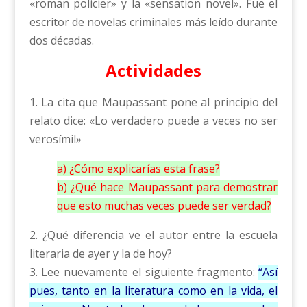
«roman policier» y la «sensation novel». Fue el
escritor de novelas criminales más leído durante
dos décadas.
Actividades
1. La cita que Maupassant pone al principio del
relato dice: «Lo verdadero puede a veces no ser
verosímil»
a) ¿Cómo explicarías esta frase?
b) ¿Qué hace Maupassant para demostrar
que esto muchas veces puede ser verdad?
2. ¿Qué diferencia ve el autor entre la escuela
literaria de ayer y la de hoy?
3. Lee nuevamente el siguiente fragmento:
“Así
pues, tanto en la literatura como en la vida, el