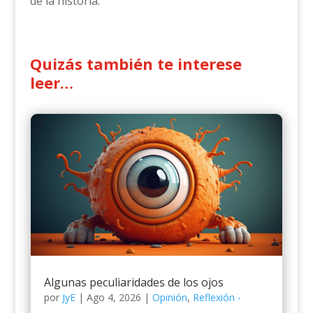
de la historia.
Quizás también te interese
leer…
Algunas peculiaridades de los ojos
por
JyE
|
Ago 4, 2026
|
Opinión
,
Reflexión -