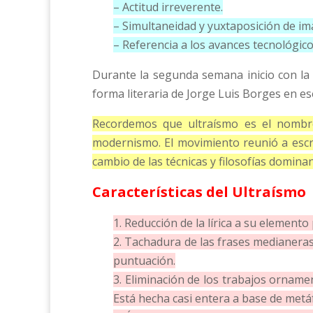
– Actitud irreverente.
– Simultaneidad y yuxtaposición de im
– Referencia a los avances tecnológico
Durante la segunda semana inicio con la le
forma literaria de Jorge Luis Borges en e
Recordemos que ultraísmo es el nombre 
modernismo. El movimiento reunió a escri
cambio de las técnicas y filosofías dominan
Características del Ultraísmo
1. Reducción de la lírica a su elemento
2. Tachadura de las frases medianeras,
puntuación.
3. Eliminación de los trabajos ornamen
Está hecha casi entera a base de metáf