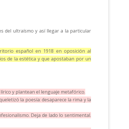
 del ultraísmo y así llegar a la particular
ritorio español en 1918 en oposición al
ios de la estética y que apostaban por un
 lírico y plantean el lenguaje metafórico.
queletizó la poesía: desaparece la rima y la
onfesionalismo. Deja de lado lo sentimental.