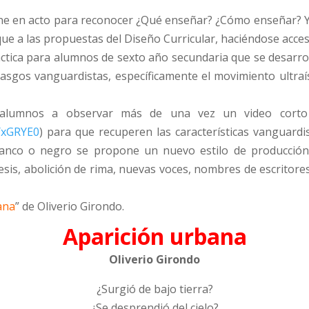
ne en acto para reconocer ¿Qué enseñar? ¿Cómo enseñar? Y 
ue a las propuestas del Diseño Curricular, haciéndose accesi
áctica para alumnos de sexto año secundaria que se desarr
rasgos vanguardistas, específicamente el movimiento ultraís
alumnos a observar más de una vez un video corto 
YxGRYE0
) para que recuperen las características vanguardi
lanco o negro se propone un nuevo estilo de producción
tesis, abolición de rima, nuevas voces, nombres de escritore
ana
” de Oliverio Girondo.
Aparición urbana
Oliverio Girondo
¿Surgió de bajo tierra?
¿Se desprendió del cielo?