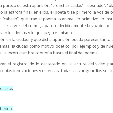
a pureza de esta aparición: “crenchas caídas”, “desnudo”, “bl
a estrofa final; en ellos, el poeta trae primero la voz de 
“caballo”, que trae al poema lo animal, lo primitivo, lo instin
cer la voz del rumor, aparece decididamente la voz del poe
 ven los demás y lo que juzga él mismo.
ión en la ciudad, y que dicha aparición pueda parecer tanto 
mas (la ciudad como motivo poético, por ejemplo) y de nuev
 la incertidumbre continúa hasta el final del poema.
r el registro de lo destacado en la lectura del video pa
opias innovaciones y estéticas, todas las vanguardias sost
el arte.
tenido.