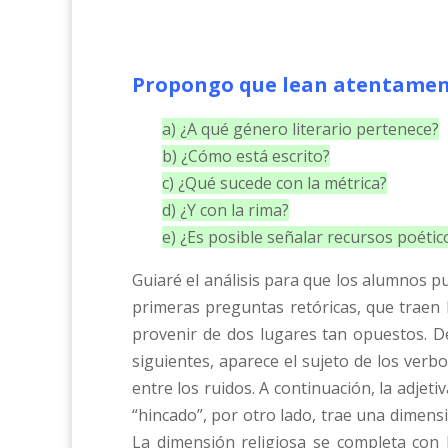
Propongo que lean atentament
a) ¿A qué género literario pertenece?
b) ¿Cómo está escrito?
c) ¿Qué sucede con la métrica?
d) ¿Y con la rima?
e) ¿Es posible señalar recursos poético
Guiaré el análisis para que los alumnos pu
primeras preguntas retóricas, que traen l
provenir de dos lugares tan opuestos. De
siguientes, aparece el sujeto de los verbo
entre los ruidos. A continuación, la adjetiva
“hincado”, por otro lado, trae una dimensi
La dimensión religiosa se completa con la