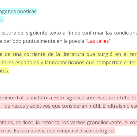
ágenes poéticas.
s.
ctura del siguiente texto a fin de confirmar las condiciones
se período puntualmente en la poesía “
Las calles
”.
de una corriente de la literatura que surgió en el ter
tores españoles y latinoamericanos que compartían criter
tes.
 primordial: la metáfora. Esto significó sobrevalorar el efecto
 los nexos y adjetivos que consideran inútil. El ultraísmo es
tales, es decir, la retórica, los versos grandilocuente, el c
oras. Es una poesía que rompía el discurso lógico.