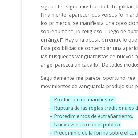
siguientes sigue mostrando la fragilidad, l
Finalmente, aparecen dos versos formando l
los primeros, se manifiesta una oposición: 
sobrehumano, lo religioso. Luego de apare
un ángel”. Hay una oposición entre lo que
Esta posibilidad de contemplar una aparic
las búsquedas vanguardistas de nuevos te
ángel parezca un caballo). De todos modos,
Seguidamente me parece oportuno realiza
movimientos de vanguardia produjo sus pr
– Producción de manifiestos.
– Ruptura de las reglas tradicionales d
– Procedimientos de extrañamiento.
– Nuevo vínculo con el público.
– Predominio de la forma sobre el con