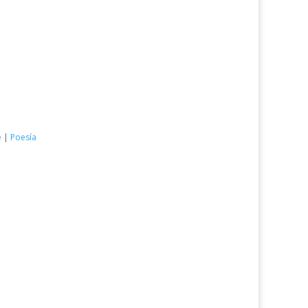
e
|
Poesía