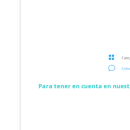

Cate
v
Come
Para tener en cuenta en nuestr