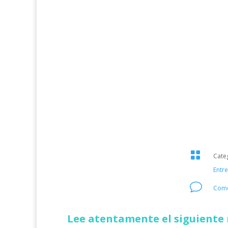

Cate
Entr
v
Come
Lee atentamente el siguiente 