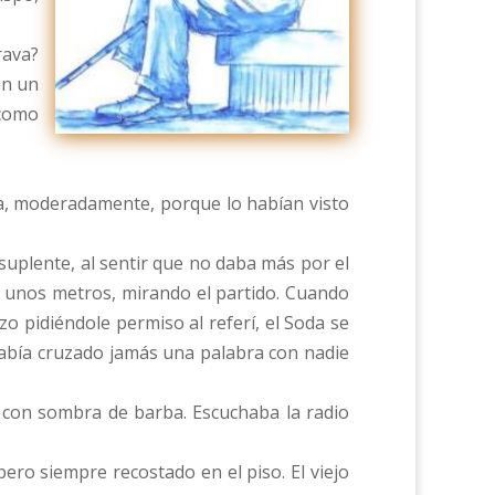
rava?
on un
 como
era, moderadamente, porque lo habían visto
 suplente, al sentir que no daba más por el
l, a unos metros, mirando el partido. Cuando
 pidiéndole permiso al referí, el Soda se
había cruzado jamás una palabra con nadie
y con sombra de barba. Escuchaba la radio
ero siempre recostado en el piso. El viejo