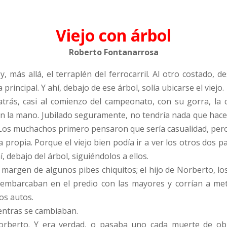
Viejo con árbol
Roberto Fontanarrosa
, más allá, el terraplén del ferrocarril. Al otro costado,
principal. Y ahí, debajo de ese árbol, solía ubicarse el viejo.
trás, casi al comienzo del campeonato, con su gorra, la c
l en la mano. Jubilado seguramente, no tendría nada que hace
. Los muchachos primero pensaron que sería casualidad, pero 
a propia. Porque el viejo bien podía ir a ver los otros dos 
, debajo del árbol, siguiéndolos a ellos.
l margen de algunos pibes chiquitos; el hijo de Norberto, lo
sembarcaban en el predio con las mayores y corrían a me
os autos.
ientras se cambiaban.
Norberto. Y era verdad, o pasaba uno cada muerte de ob