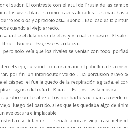
 el sudor. El contraste con el azul de Prusia de las camiseta
ón, los vivos blancos como trazos alocados. Las manchas ág
cierre los ojos y aprécielo así… Bueno… Eso, eso es la pintur
dos cuando al viejo arreció.
a entre el delantero de ellos y el cuatro nuestro. El salto a
uilibrio… Bueno… Eso, eso es la danza…
 pero sólo veía que los rivales se venían con todo, porfiad
ateó el viejo, curvando con una mano el pabellón de la mism
rar, por fin, un interlocutor válido–… la percusión grave d
 el césped, el fuelle quedo de la respiración agitada, el cor
l pitazo agudo del referí… Bueno… Eso, eso es la música…
a aprobó con la cabeza. Los muchachos no iban a creerle cua
 viejo, luego del partido, si es que les quedaba algo de áni
n ave oscura e implacable.
 usted a ese delantero… –señaló ahora el viejo, casi metién