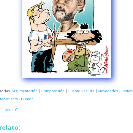
gorías:
Argumentación
|
Comprensión
|
Cuento Realista
|
Novedades
|
Reflexi
etenimiento - Humor
ntarios: 0
relato: