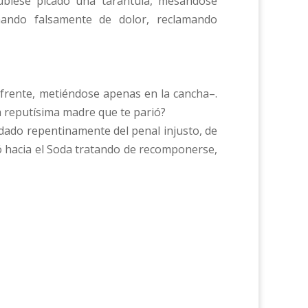
hubiese picado una tarántula, mesándose
mando falsamente de dolor, reclamando
l frente, metiéndose apenas en la cancha–.
a reputísima madre que te parió?
vidado repentinamente del penal injusto, de
vió hacia el Soda tratando de recomponerse,