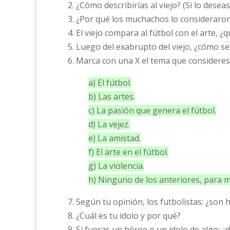
2. ¿Cómo describirías al viejo? (Si lo desea
3. ¿Por qué los muchachos lo consideraro
4. El viejo compara al fútbol con el arte,
5. Luego del exabrupto del viejo, ¿cómo se 
6. Marca con una X el tema que consideres
a) El fútbol.
b) Las artes.
c) La pasión que genera el fútbol.
d) La vejez.
e) La amistad.
f) El arte en el fútbol.
g) La violencia.
h) Ninguno de los anteriores, para
7. Según tu opinión, los futbolistas: ¿son
8. ¿Cuál es tu ídolo y por qué?
9. Si fueras un héroe o un ídolo de algo: ¿