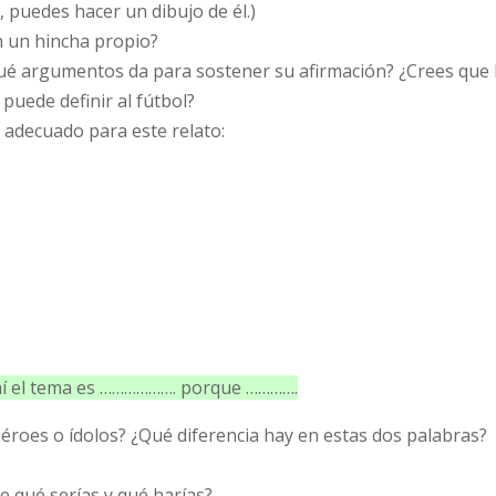
s, puedes hacer un dibujo de él.)
n un hincha propio?
 ¿qué argumentos da para sostener su afirmación? ¿Crees que 
puede definir al fútbol?
 adecuado para este relato:
 mí el tema es ………………. porque ………….
 héroes o ídolos? ¿Qué diferencia hay en estas dos palabras?
de qué serías y qué harías?