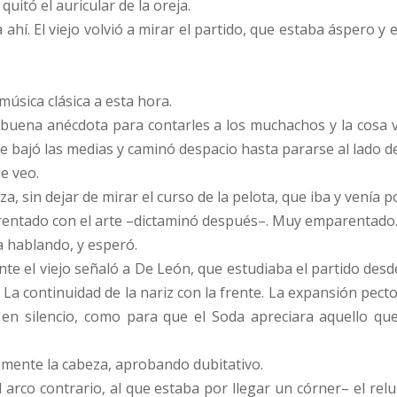
uitó el auricular de la oreja.
ahí. El viejo volvió a mirar el partido, que estaba áspero 
úsica clásica a esta hora.
na buena anécdota para contarles a los muchachos y la cosa 
e bajó las medias y caminó despacio hasta pararse al lado del
ue veo.
, sin dejar de mirar el curso de la pelota, que iba y venía po
rentado con el arte –dictaminó después–. Muy emparentado
ía hablando, y esperó.
e el viejo señaló a De León, que estudiaba el partido desde
 La continuidad de la nariz con la frente. La expansión pect
n silencio, como para que el Soda apreciara aquello que
vemente la cabeza, aprobando dubitativo.
l arco contrario, al que estaba por llegar un córner– el re