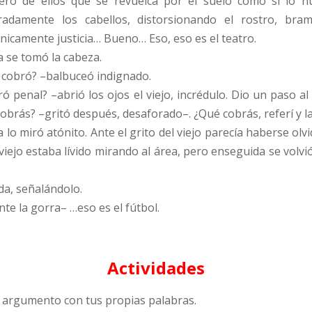
tero de ellos que se revuelca por el suelo como si lo 
radamente los cabellos, distorsionando el rostro, bra
ónicamente justicia… Bueno… Eso, eso es el teatro.
a se tomó la cabeza.
cobró? –balbuceó indignado.
ó penal? –abrió los ojos el viejo, incrédulo. Dio un paso a
obrás? –gritó después, desaforado–. ¿Qué cobrás, referí y l
a lo miró atónito. Ante el grito del viejo parecía haberse ol
 viejo estaba lívido mirando al área, pero enseguida se vol
da, señalándolo.
nte la gorra– …eso es el fútbol.
Actividades
l argumento con tus propias palabras.