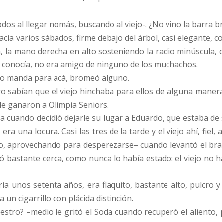
dos al llegar nomás, buscando al viejo-. ¿No vino la barra b
hacía varios sábados, firme debajo del árbol, casi elegante, c
a, la mano derecha en alto sosteniendo la radio minúscula,
o conocía, no era amigo de ninguno de los muchachos.
y lo manda para acá, bromeó alguno.
Pero sabían que el viejo hinchaba para ellos de alguna man
 le ganaron a Olimpia Seniors.
Soda cuando decidió dejarle su lugar a Eduardo, que estaba de
era una locura. Casi las tres de la tarde y el viejo ahí, fie
o, aprovechando para desperezarse– cuando levantó el brazo
ó bastante cerca, como nunca lo había estado: el viejo no 
ía unos setenta años, era flaquito, bastante alto, pulcro 
 un cigarrillo con plácida distinción.
tro? –medio le gritó el Soda cuando recuperó el aliento, p