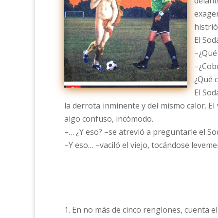
delan
exage
histri
El Sod
–¿Qué 
–¿Cobr
¿Qué c
El Sod
la derrota inminente y del mismo calor. El
algo confuso, incómodo.
–… ¿Y eso? –se atrevió a preguntarle el So
–Y eso… –vaciló el viejo, tocándose leveme
1. En no más de cinco renglones, cuenta e