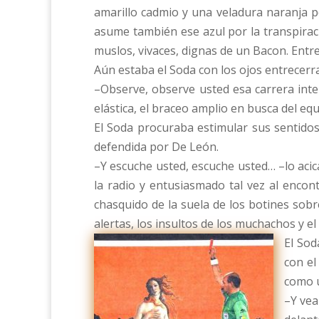
amarillo cadmio y una veladura naranja por
asume también ese azul por la transpiraci
muslos, vivaces, dignas de un Bacon. Entre
Aún estaba el Soda con los ojos entrecerra
–Observe, observe usted esa carrera intens
elástica, el braceo amplio en busca del eq
El Soda procuraba estimular sus sentidos,
defendida por De León.
–Y escuche usted, escuche usted… –lo acic
la radio y entusiasmado tal vez al encont
chasquido de la suela de los botines sobre
alertas, los insultos de los muchachos y e
El Sod
con el
como u
–Y vea