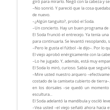
giró para mirarlo. Negó con la cabeza y se q
–No sonrió. Y pareció que la cosa quedaba 
de nuevo.
–¿Algún tanguito?, probó el Soda.
–Un concierto. Hay un buen programa de m
El Soda frunció el entrecejo. Ya tenía u
para continuarla. Se levantó resoplando, s
–Pero le gusta el fútbol –le dijo–. Por lo q
El viejo aprobó enérgicamente con la cabeza
–Lo he jugado. Y, además, está muy empa
El Soda lo miró, curioso. Sabía que seguir
–Mire usted nuestro arquero –efectivament
costado de la camiseta cubierto de tierra–.
en los dorsales –se quedó un momento e
escultura…
El Soda adelantó la mandíbula y osciló le
–Vea usted –el viejo señaló ahora hacia e