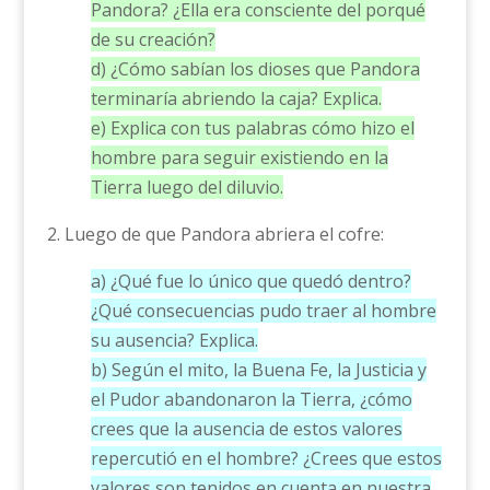
Pandora? ¿Ella era consciente del porqué
de su creación?
d) ¿Cómo sabían los dioses que Pandora
terminaría abriendo la caja? Explica.
e) Explica con tus palabras cómo hizo el
hombre para seguir existiendo en la
Tierra luego del diluvio.
2. Luego de que Pandora abriera el cofre:
a) ¿Qué fue lo único que quedó dentro?
¿Qué consecuencias pudo traer al hombre
su ausencia? Explica.
b) Según el mito, la Buena Fe, la Justicia y
el Pudor abandonaron la Tierra, ¿cómo
crees que la ausencia de estos valores
repercutió en el hombre? ¿Crees que estos
valores son tenidos en cuenta en nuestra