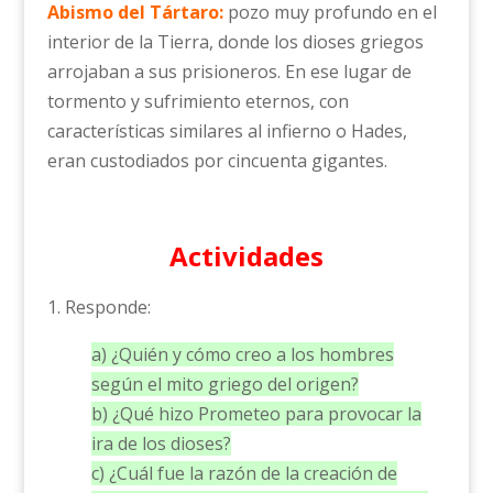
Abismo del Tártaro:
pozo muy profundo en el
interior de la Tierra, donde los dioses griegos
arrojaban a sus prisioneros. En ese lugar de
tormento y sufrimiento eternos, con
características similares al infierno o Hades,
eran custodiados por cincuenta gigantes.
Actividades
1. Responde:
a) ¿Quién y cómo creo a los hombres
según el mito griego del origen?
b) ¿Qué hizo Prometeo para provocar la
ira de los dioses?
c) ¿Cuál fue la razón de la creación de