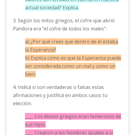
actual sociedad? Explica.
3. Según los mitos griegos, el cofre que abrió
Pandora era “el cofre de todos los males”:
a) ¿Por qué crees que dentro de él estaba
la Esperanza?
b) Explica cómo es que la Esperanza puede
ser considerada como un mal y como un
bien.
4. Indicá si son verdaderas o falsas estas
afirmaciones y justificá en ambos casos tu
elección.
____ Los dioses griegos eran temerosos de
sus hijos.
____ Crearon a los hombres iguales a sí