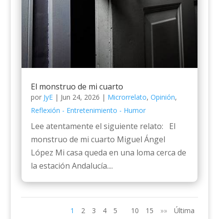
El monstruo de mi cuarto
por
JyE
|
Jun 24, 2026
|
Microrrelato
,
Opinión
,
Reflexión - Entretenimiento - Humor
Lee atentamente el siguiente relato: El
monstruo de mi cuarto Miguel Ángel
López Mi casa queda en una loma cerca de
la estación Andalucía....
1
2
3
4
5
10
15
»»
Última