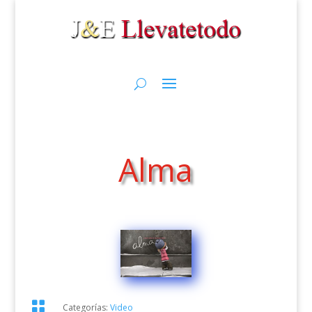
Alma

Categorías:
Video