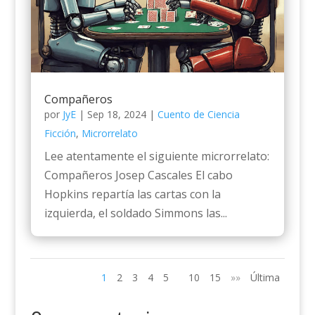
Compañeros
por
JyE
|
Sep 18, 2024
|
Cuento de Ciencia
Ficción
,
Microrrelato
Lee atentamente el siguiente microrrelato:
Compañeros Josep Cascales El cabo
Hopkins repartía las cartas con la
izquierda, el soldado Simmons las...
1
2
3
4
5
10
15
»»
Última