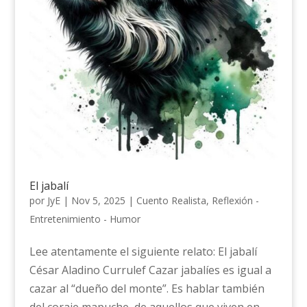
El jabalí
por
JyE
|
Nov 5, 2025
|
Cuento Realista
,
Reflexión -
Entretenimiento - Humor
Lee atentamente el siguiente relato: El jabalí
César Aladino Currulef Cazar jabalíes es igual a
cazar al “dueño del monte”. Es hablar también
del coraje mapuche, de aquellos que viven en