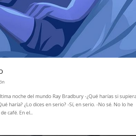
o
ión
última noche del mundo Ray Bradbury -¿Qué harías si supier
é haría? ¿Lo dices en serio? -Sí, en serio. -No sé. No lo he
 café. En el...