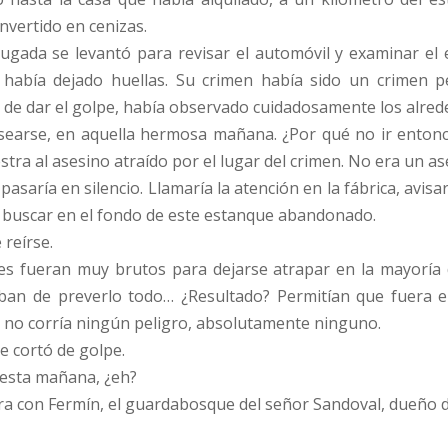
onvertido en cenizas.
gada se levantó para revisar el automóvil y examinar el 
o había dejado huellas. Su crimen había sido un crimen p
de dar el golpe, había observado cuidadosamente los alrede
asearse, en aquella hermosa mañana. ¿Por qué no ir entonc
tra al asesino atraído por el lugar del crimen. No era un a
saría en silencio. Llamaría la atención en la fábrica, avisa
ía buscar en el fondo de este estanque abandonado.
 reírse.
ntes fueran muy brutos para dejarse atrapar en la mayoría
taban de preverlo todo… ¿Resultado? Permitían que fuera 
s, no corría ningún peligro, absolutamente ninguno.
se cortó de golpe.
 esta mañana, ¿eh?
cara con Fermín, el guardabosque del señor Sandoval, dueño 