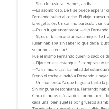
—Si no lo tuviera… Vamos, arriba.
—Es asombroso. De ti se puede esperar cu
Fernando subió al coche. El viaje transcur
la vegetación. Un camino particular, sin du
—Es un lugar encantador —dijo Fernando, 
—Sí, es difícil encontrar nada mejor. Te 
Julián hablaba sin saber lo que decía. B
su primo acreedor?
Fue el mismo Fernando quien lo sacó de 
—Fíjate en ese estanque. Si compras un te
—Ya es mío, o casi. La mitad del estanque
Frenó el coche e invitó a Fernando a bajar.
—Un momento. Ya que te gusta tanto la pes
Sin ninguna desconfianza, Fernando había s
Cinco minutos más tarde el primo acreedo
cada una, bien sujetas por gruesos alamb
Terminada su macabra tarea, Julián llegó