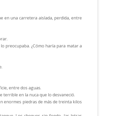
he en una carretera aislada, perdida, entre
rar.
a lo preocupaba. ¿Cómo haría para matar a
e.
cie, entre dos aguas.
 terrible en la nuca que lo desvaneció.
n enormes piedras de más de treinta kilos
tanque. Los cheques sin fondo, las letras