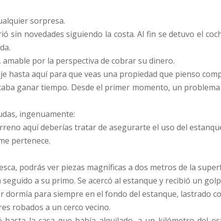
alquier sorpresa.
rió sin novedades siguiendo la costa. Al fin se detuvo el coc
da.
amable por la perspectiva de cobrar su dinero.
traje hasta aquí para que veas una propiedad que pienso comp
uscaba ganar tiempo. Desde el primer momento, un problem
dudas, ingenuamente:
rreno aquí deberías tratar de asegurarte el uso del estanqu
 me pertenece.
ca, podrás ver piezas magníficas a dos metros de la superfi
eguido a su primo. Se acercó al estanque y recibió un golpe
r dormía para siempre en el fondo del estanque, lastrado co
res robados a un cerco vecino.
 hasta la casa que había alquilado, a un kilómetro del es