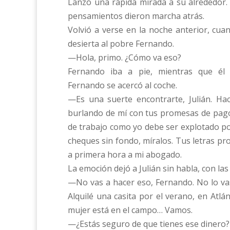
Lanzó una rápida mirada a su alrededor.
pensamientos dieron marcha atrás.
Volvió a verse en la noche anterior, cua
desierta al pobre Fernando.
—Hola, primo. ¿Cómo va eso?
Fernando iba a pie, mientras que él 
Fernando se acercó al coche.
—Es una suerte encontrarte, Julián. Ha
burlando de mí con tus promesas de pa
de trabajo como yo debe ser explotado po
cheques sin fondo, míralos. Tus letras pro
a primera hora a mi abogado.
La emoción dejó a Julián sin habla, con las
—No vas a hacer eso, Fernando. No lo vas
Alquilé una casita por el verano, en Atlá
mujer está en el campo… Vamos.
—¿Estás seguro de que tienes ese dinero