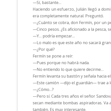
—Sí, bastante…
Haciendo un esfuerzo, Julián llegó a dom
era completamente natural. Preguntó.
—¿Cuánto se cobra, don Fermín, por un p
—Cinco pesos. ¿Es aficionado a la pesca, 
—Y… podría empezar…
—Lo malo es que este año no sacará gran 
—¿Por qué?
Fermín se pone a reír:
—Pues porque no habrá nada.
—No entiendo lo que quiere decirme…
Fermín levanta su bastón y señala hacia el
—Este camión —dijo el guardián— trae a lo
—¿Cómo…?
—Pero sí. Cada tres años el señor Sandova
secan mediante bombas aspiradoras. Va a 
también. Es muy interesante.