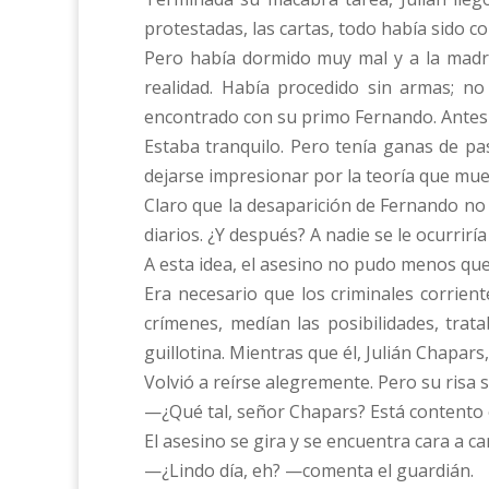
protestadas, las cartas, todo había sido c
Pero había dormido muy mal y a la madru
realidad. Había procedido sin armas; n
encontrado con su primo Fernando. Antes 
Estaba tranquilo. Pero tenía ganas de p
dejarse impresionar por la teoría que mues
Claro que la desaparición de Fernando no pa
diarios. ¿Y después? A nadie se le ocurrir
A esta idea, el asesino no pudo menos que
Era necesario que los criminales corrie
crímenes, medían las posibilidades, tra
guillotina. Mientras que él, Julián Chapar
Volvió a reírse alegremente. Pero su risa 
—¿Qué tal, señor Chapars? Está contento
El asesino se gira y se encuentra cara a 
—¿Lindo día, eh? —comenta el guardián.