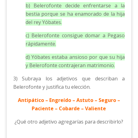
b) Belerofonte decide enfrentarse a la
bestia porque se ha enamorado de la hija
del rey Yóbates.
c) Belerofonte consigue domar a Pegaso
rápidamente.
d) Yóbates estaba ansioso por que su hija
y Belerofonte contrajeran matrimonio.
3) Subraya los adjetivos que describan a
Belerofonte y justifica tu elección.
Antipático – Engreído – Astuto – Seguro –
Paciente – Cobarde – Valiente
¿Qué otro adjetivo agregarías para describirlo?