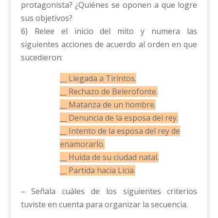
protagonista? ¿Quiénes se oponen a que logre
sus objetivos?
6) Relee el inicio del mito y numera las
siguientes acciones de acuerdo al orden en que
sucedieron:
__ Llegada a Tirintos.
__ Rechazo de Belerofonte.
__ Matanza de un hombre.
__ Denuncia de la esposa del rey.
__ Intento de la esposa del rey de
enamorarlo.
__ Huida de su ciudad natal.
__ Partida hacia Licia.
– Señala cuáles de los siguientes criterios
tuviste en cuenta para organizar la secuencia.