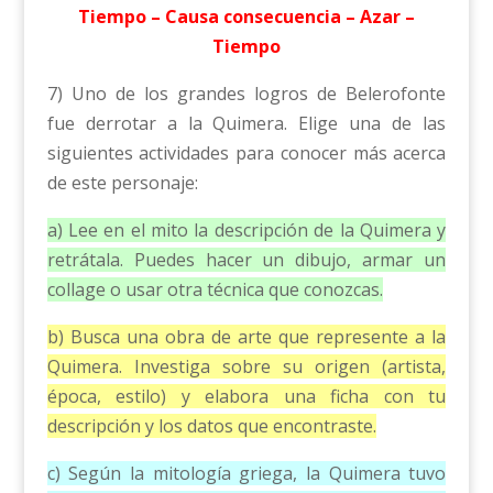
Tiempo – Causa consecuencia – Azar –
Tiempo
7) Uno de los grandes logros de Belerofonte
fue derrotar a la Quimera. Elige una de las
siguientes actividades para conocer más acerca
de este personaje:
a) Lee en el mito la descripción de la Quimera y
retrátala. Puedes hacer un dibujo, armar un
collage o usar otra técnica que conozcas.
b) Busca una obra de arte que represente a la
Quimera. Investiga sobre su origen (artista,
época, estilo) y elabora una ficha con tu
descripción y los datos que encontraste.
c) Según la mitología griega, la Quimera tuvo