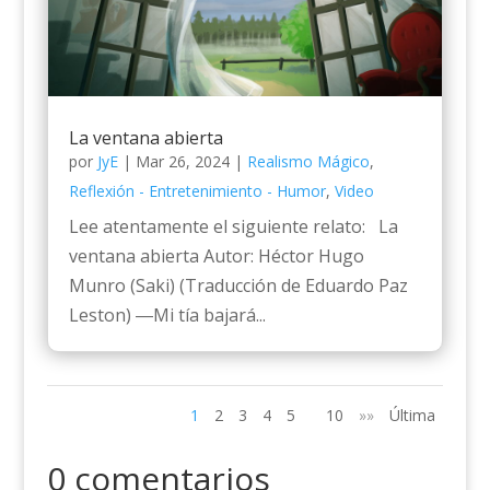
La ventana abierta
por
JyE
|
Mar 26, 2024
|
Realismo Mágico
,
Reflexión - Entretenimiento - Humor
,
Video
Lee atentamente el siguiente relato: La
ventana abierta Autor: Héctor Hugo
Munro (Saki) (Traducción de Eduardo Paz
Leston) ―Mi tía bajará...
1
2
3
4
5
10
»»
Última
0 comentarios