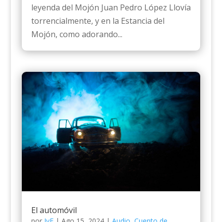
leyenda del Mojón Juan Pedro López Llovía
torrencialmente, y en la Estancia del
Mojón, como adorando...
El automóvil
por
JyE
|
Ago 15, 2024
|
Audio
,
Cuento de