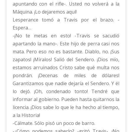
apuntando con el rifle-. Usted no volverá a la
Máquina. ¡Lo dejaremos aquí!
Lesperance tomó a Travis por el brazo. -
Espera…
-¡No te metas en esto! -Travis se sacudió
apartando la mano-. Este hijo de perra casi nos
mata. Pero eso no es bastante. Diablo, no. ¡Sus
zapatos! ¡Míralos! Salió del Sendero. ¡Dios mío,
estamos arruinados Cristo sabe qué multa nos
pondrán. ¡Decenas de miles de dólares!
Garantizamos que nadie dejaría el Sendero. Y él
lo dejó. ¡Oh, condenado tonto! Tendré que
informar al gobierno. Pueden hasta quitarnos la
licencia. ¡Dios sabe lo que le ha hecho al tiempo,
a la Historia!
-Cálmate. Sólo pisó un poco de barro.
-¿Cómo podemos saberlo? -gritó Travis-. ¡No