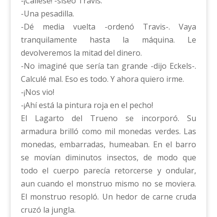
-¡Cállese! -siseó Travis.
-Una pesadilla.
-Dé media vuelta -ordenó Travis-. Vaya
tranquilamente hasta la máquina. Le
devolveremos la mitad del dinero.
-No imaginé que sería tan grande -dijo Eckels-.
Calculé mal. Eso es todo. Y ahora quiero irme.
-¡Nos vio!
-¡Ahí está la pintura roja en el pecho!
El Lagarto del Trueno se incorporó. Su
armadura brilló como mil monedas verdes. Las
monedas, embarradas, humeaban. En el barro
se movían diminutos insectos, de modo que
todo el cuerpo parecía retorcerse y ondular,
aun cuando el monstruo mismo no se moviera.
El monstruo resopló. Un hedor de carne cruda
cruzó la jungla.