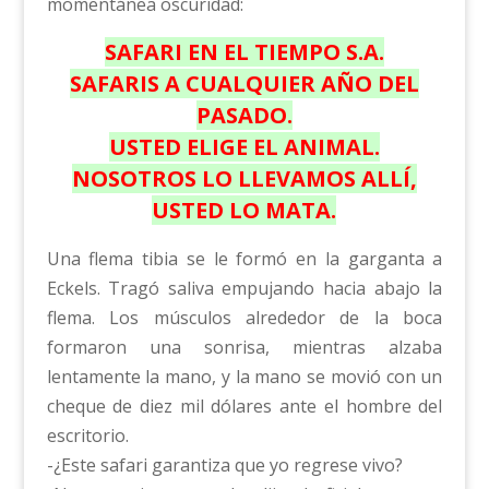
momentánea oscuridad:
SAFARI EN EL TIEMPO S.A.
SAFARIS A CUALQUIER AÑO DEL
PASADO.
USTED ELIGE EL ANIMAL.
NOSOTROS LO LLEVAMOS ALLÍ,
USTED LO MATA.
Una flema tibia se le formó en la garganta a
Eckels. Tragó saliva empujando hacia abajo la
flema. Los músculos alrededor de la boca
formaron una sonrisa, mientras alzaba
lentamente la mano, y la mano se movió con un
cheque de diez mil dólares ante el hombre del
escritorio.
-¿Este safari garantiza que yo regrese vivo?