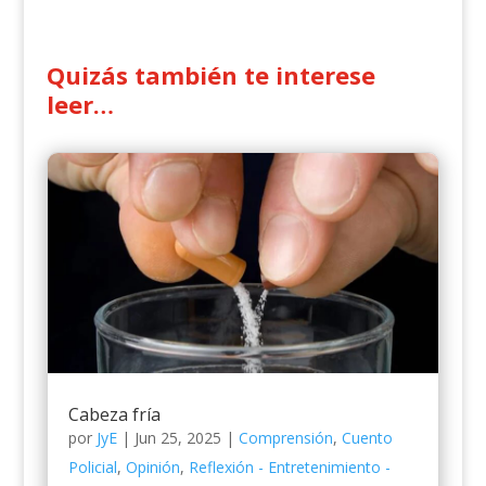
Quizás también te interese
leer…
Cabeza fría
por
JyE
|
Jun 25, 2025
|
Comprensión
,
Cuento
Policial
,
Opinión
,
Reflexión - Entretenimiento -