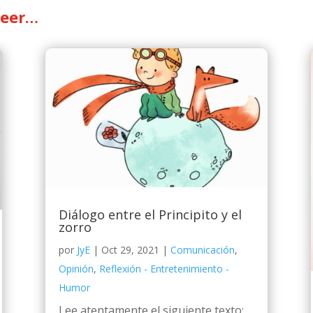
leer…
Diálogo entre el Principito y el
zorro
por
JyE
|
Oct 29, 2021
|
Comunicación
,
Opinión
,
Reflexión - Entretenimiento -
Humor
Lee atentamente el siguiente texto: