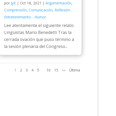
por
JyE
|
Oct 18, 2021
|
Argumentación
,
Comprensión
,
Comunicación
,
Reflexión -
Entretenimiento - Humor
Lee atentamente el siguiente relato:
Lingüistas Mario Benedetti Tras la
cerrada ovación que puso término a
la sesión plenaria del Congreso...
1
2
3
4
5
10
15
»»
Última