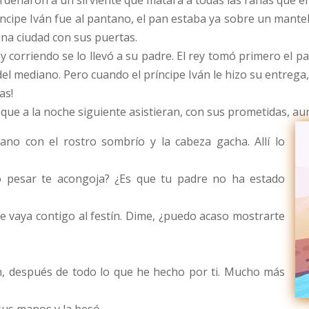
rdenaron a un sirviente que matara a todas las ranas que en
ncipe Iván fue al pantano, el pan estaba ya sobre un mantel
una ciudad con sus puertas.
 y corriendo se lo llevó a su padre. El rey tomó primero el pa
el mediano. Pero cuando el príncipe Iván le hizo su entrega, 
as!
 que a la noche siguiente asistieran, con sus prometidas, aun
tano con el rostro sombrío y la cabeza gacha. Allí lo
vo pesar te acongoja? ¿Es que tu padre no ha estado
e vaya contigo al festín. Dime, ¿puedo acaso mostrarte
n, después de todo lo que he hecho por ti. Mucho más