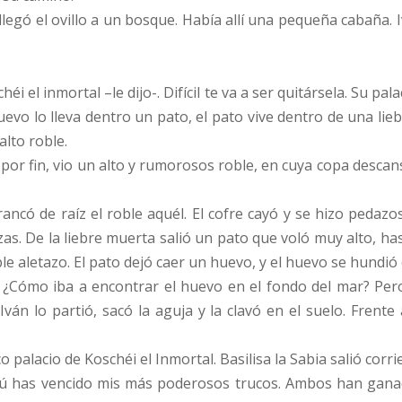
legó el ovillo a un bosque. Había allí una pequeña cabaña. I
éi el inmortal –le dijo-. Difícil te va a ser quitársela. Su p
evo lo lleva dentro un pato, el pato vive dentro de una lieb
alto roble.
por fin, vio un alto y rumorosos roble, en cuya copa descan
ó de raíz el roble aquél. El cofre cayó y se hizo pedazos.
rizas. De la liebre muerta salió un pato que voló muy alto, h
ible aletazo. El pato dejó caer un huevo, y el huevo se hundió 
. ¿Cómo iba a encontrar el huevo en el fondo del mar? Pero,
 Iván lo partió, sacó la aguja y la clavó en el suelo. Fren
o palacio de Koschéi el Inmortal. Basilisa la Sabia salió corr
Tú has vencido mis más poderosos trucos. Ambos han gana