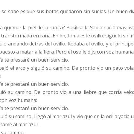
 se sabe es que sus botas quedaron sin suelas. Un buen d
ría quemar la piel de la ranita? Basilisa la Sabia nació más l
s transformada en rana. En fin, toma este ovillo: síguelo si
guió andando detrás del ovillo. Rodaba el ovillo, y el prínc
uesto a matar a la fiera. Pero el oso le dijo con voz humana
a te prestaré un buen servicio.
bajó el arco y siguió su camino. De pronto vio un pato vol
:
a te prestaré un buen servicio.
uió su camino. De pronto vio a una liebre que corría veloz.
o con voz humana:
a te prestaré un buen servicio.
uió su camino. Llegó al mar azul y vio que en la orilla yacía u
chame al mar azul!
ó su camino.