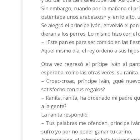
y bordar una camisa estupenda? Así que o
Sin embargo, cuando por la mañana el prí
ostentaba unos arabescos* y, en lo alto, 
Se alegró el príncipe Iván, envolvió el pan
dieran a los perros. Lo mismo hizo con el d
– ¡Este pan es para ser comido en las fiest
Aquel mismo día, el rey ordenó a sus hijos
Otra vez regresó el prícipe Iván al pan
esperaba, como las otras veces, su ranita.
– Croac-croac, príncipe Iván, ¿qué nue
satisfecho con tus regalos?
– Ranita, ranita, ha ordenado mi padre qu
a la gente?
La ranita respondió:
– Tus palabras me ofenden, príncipe Ivá
sufro yo por no poder ganar tu cariño.