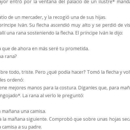
ayor entró por la ventana del palacio de un ilustre* mandat
tio de un mercader, y la recogió una de sus hijas.
ríncipe Iván. Su flecha ascendió muy alto y se perdió de vi
lí una rana sosteniendo la flecha. El príncipe Iván le dijo:
, ya que de ahora en más seré tu prometida.
na rana?
bre todo, triste. Pero ¿qué podía hacer? Tomó la flecha y vol
 les ordenó:
tiene mejores manos para la costura. Díganles que, para ma
ngojado*. La rana al verlo le preguntó:
a mañana una camisa.
 a la mañana siguiente. Comprobó que sobre unas hojas sec
a camisa a su padre.