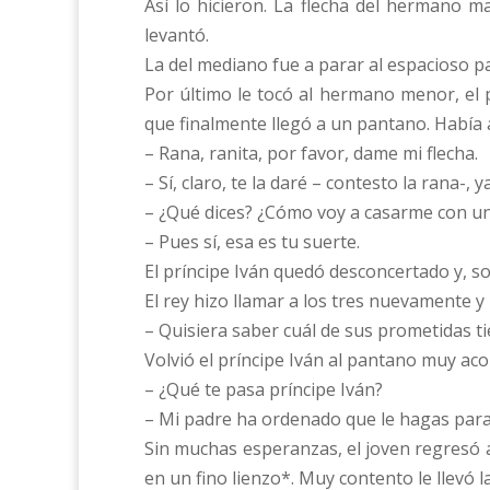
Así lo hicieron. La flecha del hermano m
levantó.
La del mediano fue a parar al espacioso pa
Por último le tocó al hermano menor, el p
que finalmente llegó a un pantano. Había al
– Rana, ranita, por favor, dame mi flecha.
– Sí, claro, te la daré – contesto la rana-
– ¿Qué dices? ¿Cómo voy a casarme con u
– Pues sí, esa es tu suerte.
El príncipe Iván quedó desconcertado y, so
El rey hizo llamar a los tres nuevamente y
– Quisiera saber cuál de sus prometidas 
Volvió el príncipe Iván al pantano muy aco
– ¿Qué te pasa príncipe Iván?
– Mi padre ha ordenado que le hagas par
Sin muchas esperanzas, el joven regresó
en un fino lienzo*. Muy contento le llevó l