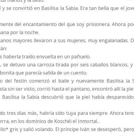
sus manos y la besó.
 y se convirtió en Basilisa la Sabia. Era tan bella que el 
nte del encantamiento del que soy prisionera. Ahora podr
ana por la noche.
hermanos mayores llevaron a sus mujeres, muy engalanadas
ván:
as haberla traído envuelta en un pañuelo.
, se detuvo una carroza tirada por seis caballos blancos, y d
 bonita que parecía salida de un cuento.
o del festín comenzó el baile y nuevamente Basilisa la 
a sin ser visto, corrió hasta el pantano, encontró allí la pie
Basilisa la Sabia descubrió que la piel había desparecid
ado tres días más, habría sido tuya para siempre. Ahora te
ierra, en los dominios de Koschéi el Inmortal…
illo* gris y salió volando. El príncipe Iván se desesperó, 