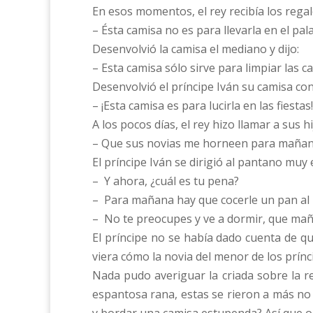
En esos momentos, el rey recibía los regal
– Ésta camisa no es para llevarla en el pala
Desenvolvió la camisa el mediano y dijo:
– Esta camisa sólo sirve para limpiar las ca
Desenvolvió el príncipe Iván su camisa con 
– ¡Esta camisa es para lucirla en las fiestas!
A los pocos días, el rey hizo llamar a sus hij
– Que sus novias me horneen para mañana 
El príncipe Iván se dirigió al pantano muy
– Y ahora, ¿cuál es tu pena?
– Para mañana hay que cocerle un pan al 
– No te preocupes y ve a dormir, que mañ
El príncipe no se había dado cuenta de q
viera cómo la novia del menor de los prínc
Nada pudo averiguar la criada sobre la r
espantosa rana, estas se rieron a más no