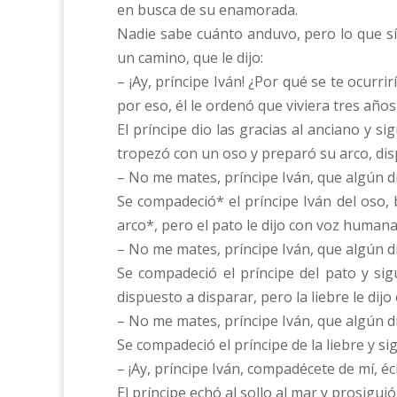
en busca de su enamorada.
Nadie sabe cuánto anduvo, pero lo que sí
un camino, que le dijo:
– ¡Ay, príncipe Iván! ¿Por qué se te ocurri
por eso, él le ordenó que viviera tres año
El príncipe dio las gracias al anciano y si
tropezó con un oso y preparó su arco, disp
– No me mates, príncipe Iván, que algún dí
Se compadeció* el príncipe Iván del oso, 
arco*, pero el pato le dijo con voz humana
– No me mates, príncipe Iván, que algún dí
Se compadeció el príncipe del pato y sig
dispuesto a disparar, pero la liebre le dij
– No me mates, príncipe Iván, que algún dí
Se compadeció el príncipe de la liebre y sig
– ¡Ay, príncipe Iván, compadécete de mí, é
El príncipe echó al sollo al mar y prosigui