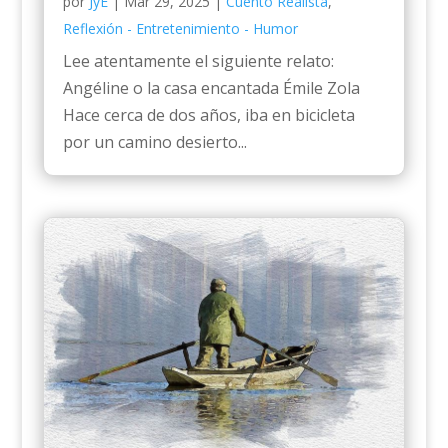
por
JyE
|
Mar 29, 2025
|
Cuento Realista
,
Reflexión - Entretenimiento - Humor
Lee atentamente el siguiente relato:
Angéline o la casa encantada Émile Zola
Hace cerca de dos años, iba en bicicleta
por un camino desierto...