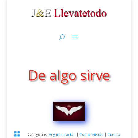
De algo sirve

Categorías:
Argumentación
|
Comprensión
|
Cuento