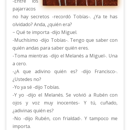
-Entre los
pajarracos
no hay secretos -recordó Tobías-. ¿Ya te has
olvidado? Anda, ¿quién era?
− Qué te importa -dijo Miguel.
-Muchísimo -dijo Tobías-. Tengo que saber con
quién andas para saber quién eres.
-Toma mientras -dijo el Melanés a Miguel-. Una
a cero.
-¿A que adivino quién es? -dijo Francisco-.
¿Ustedes no?
-Yo ya sé -dijo Tobías.
-Y yo -dijo el Melanés. Se volvió a Rubén con
ojos y voz muy inocentes- Y tú, cuñado,
¿adivinas quién es?
-No -dijo Rubén, con frialdad-. Y tampoco me
importa.