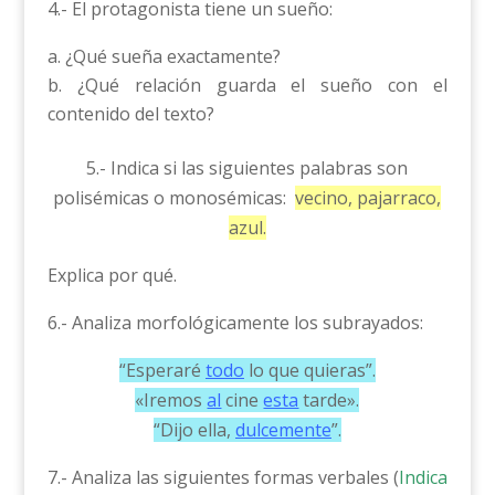
4.- El protagonista tiene un sueño:
¿Qué sueña exactamente?
¿Qué relación guarda el sueño con el
contenido del texto?
5.- Indica si las siguientes palabras son
polisémicas o monosémicas:
vecino, pajarraco,
azul.
Explica por qué.
6.- Analiza morfológicamente los subrayados:
“Esperaré
todo
lo que quieras”.
«Iremos
al
cine
esta
tarde».
“Dijo ella,
dulcemente
”.
7.- Analiza las siguientes formas verbales (
Indica