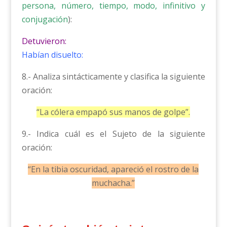
persona, número, tiempo, modo, infinitivo y
conjugación
):
Detuvieron:
Habían disuelto:
8.- Analiza sintácticamente y clasifica la siguiente
oración:
“La cólera empapó sus manos de golpe”.
9.- Indica cuál es el Sujeto de la siguiente
oración:
“En la tibia oscuridad, apareció el rostro de la
muchacha.”