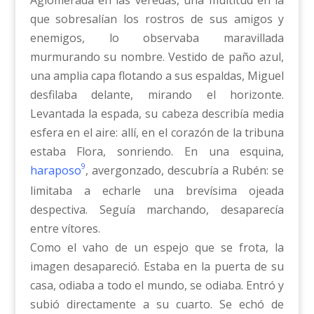
Aglomerada en las veredas, una multitud en la
que sobresalían los rostros de sus amigos y
enemigos, lo observaba maravillada
murmurando su nombre. Vestido de paño azul,
una amplia capa flotando a sus espaldas, Miguel
desfilaba delante, mirando el horizonte.
Levantada la espada, su cabeza describía media
esfera en el aire: allí, en el corazón de la tribuna
estaba Flora, sonriendo. En una esquina,
9
haraposo
, avergonzado, descubría a Rubén: se
limitaba a echarle una brevísima ojeada
despectiva. Seguía marchando, desaparecía
entre vítores.
Como el vaho de un espejo que se frota, la
imagen desapareció. Estaba en la puerta de su
casa, odiaba a todo el mundo, se odiaba. Entró y
subió directamente a su cuarto. Se echó de