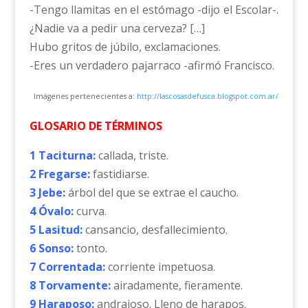
-Tengo llamitas en el estómago -dijo el Escolar-.
¿Nadie va a pedir una cerveza? […]
Hubo gritos de júbilo, exclamaciones.
-Eres un verdadero pajarraco -afirmó Francisco.
Imágenes pertenecientes a:
http://lascosasdefusca.blogspot.com.ar/
GLOSARIO DE TÉRMINOS
1 Taciturna:
callada, triste.
2 Fregarse:
fastidiarse.
3 Jebe:
árbol del que se extrae el caucho.
4 Óvalo:
curva.
5 Lasitud:
cansancio, desfallecimiento.
6 Sonso:
tonto.
7 Correntada:
corriente impetuosa.
8 Torvamente:
airadamente, fieramente.
9 Haraposo:
andrajoso. Lleno de harapos.