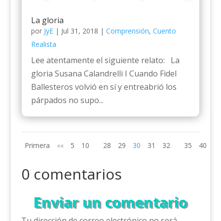
La gloria
por
JyE
|
Jul 31, 2018
|
Comprensión
,
Cuento
Realista
Lee atentamente el siguiente relato: La
gloria Susana Calandrelli I Cuando Fidel
Ballesteros volvió en sí y entreabrió los
párpados no supo...
Primera
««
5
10
28
29
30
31
32
35
40
»»
0 comentarios
Enviar un comentario
Tu dirección de correo electrónico no será