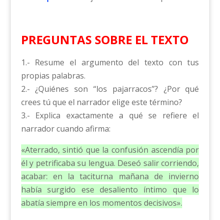
PREGUNTAS SOBRE EL TEXTO
1.- Resume el argumento del texto con tus
propias palabras.
2.- ¿Quiénes son “los pajarracos”? ¿Por qué
crees tú que el narrador elige este término?
3.- Explica exactamente a qué se refiere el
narrador cuando afirma:
«Aterrado, sintió que la confusión ascendía por
él y petrificaba su lengua. Deseó salir corriendo,
acabar: en la taciturna mañana de invierno
había surgido ese desaliento íntimo que lo
abatía siempre en los momentos decisivos».