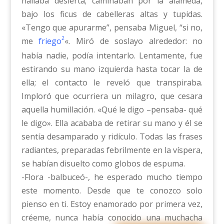
hallaba desierta; caminaban por la alameda,
bajo los ficus de cabelleras altas y tupidas.
«Tengo que apurarme”, pensaba Miguel, “si no,
2
me
friego
«. Miró de soslayo alrededor: no
había nadie, podía intentarlo. Lentamente, fue
estirando su mano izquierda hasta tocar la de
ella; el contacto le reveló que transpiraba.
Imploró que ocurriera un milagro, que cesara
aquella humillación. «Qué le digo –pensaba- qué
le digo». Ella acababa de retirar su mano y él se
sentía desamparado y ridículo. Todas las frases
radiantes, preparadas febrilmente en la víspera,
se habían disuelto como globos de espuma.
-Flora -balbuceó-, he esperado mucho tiempo
este momento. Desde que te conozco solo
pienso en ti. Estoy enamorado por primera vez,
créeme, nunca había conocido una muchacha