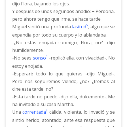
dijo Flora, bajando los ojos.
Y después de unos segundos añadió: − Perdona,
pero ahora tengo que irme, se hace tarde.
5
Miguel sintió una profunda
lasitud
, algo que se
expandía por todo su cuerpo y lo ablandaba.
-¿No estás enojada conmigo, Flora, no? -dijo
humildemente.
6
-No seas
sonso
-replicó ella, con vivacidad-. No
estoy enojada.
-Esperaré todo lo que quieras -dijo Miguel-.
Pero nos seguiremos viendo, ¿no? ¿Iremos al
cine esta tarde, no?
-Esta tarde no puedo -dijo ella, dulcemente-. Me
ha invitado a su casa Martha.
7
Una
correntada
cálida, violenta, lo invadió y se
sintió herido, atontado, ante esa respuesta que