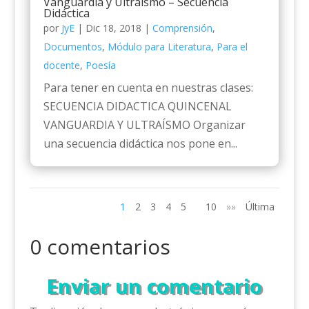
Vanguardia y Ultraísmo – Secuencia
Didáctica
por
JyE
|
Dic 18, 2018
|
Comprensión
,
Documentos
,
Módulo para Literatura
,
Para el
docente
,
Poesía
Para tener en cuenta en nuestras clases:
SECUENCIA DIDACTICA QUINCENAL
VANGUARDIA Y ULTRAÍSMO Organizar
una secuencia didáctica nos pone en...
1
2
3
4
5
10
»»
Última
0 comentarios
Enviar un comentario