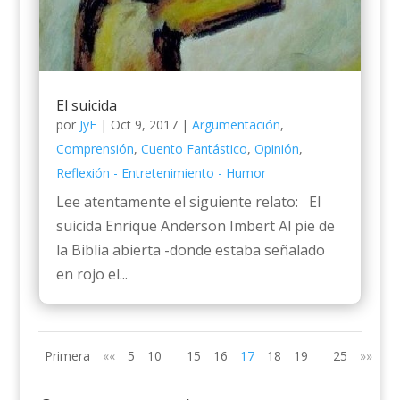
El suicida
por
JyE
|
Oct 9, 2017
|
Argumentación
,
Comprensión
,
Cuento Fantástico
,
Opinión
,
Reflexión - Entretenimiento - Humor
Lee atentamente el siguiente relato: El
suicida Enrique Anderson Imbert Al pie de
la Biblia abierta -donde estaba señalado
en rojo el...
Primera
««
5
10
15
16
17
18
19
25
»»
Úl