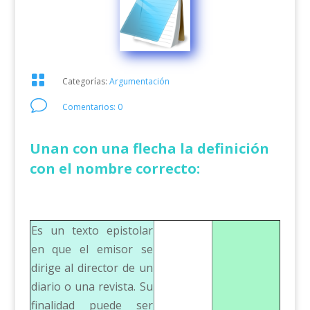

Categorías:
Argumentación
v
Comentarios: 0
Unan con una flecha la definición
con el nombre correcto:
Es un texto epistolar
en que el emisor se
dirige al director de un
diario o una revista. Su
finalidad puede ser