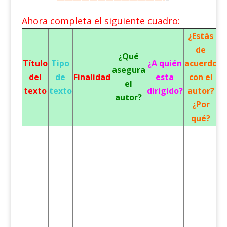
Ahora completa el siguiente cuadro:
¿Estás
de
¿Qué
Título
Tipo
¿A quién
acuerdo
asegura
del
de
Finalidad
esta
con el
el
texto
texto
dirigido?
autor?
autor?
¿Por
qué?