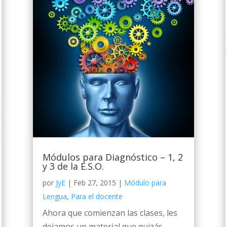
Módulos para Diagnóstico – 1, 2
y 3 de la E.S.O.
por
JyE
|
Feb 27, 2015
|
Módulo para
Lengua
,
Para el docente
Ahora que comienzan las clases, les
dejamos un material que quizás