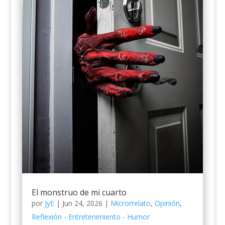
El monstruo de mi cuarto
por
JyE
|
Jun 24, 2026
|
Microrrelato
,
Opinión
,
Reflexión - Entretenimiento - Humor