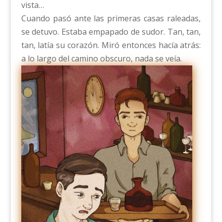
vista…
Cuando pasó ante las primeras casas raleadas,
se detuvo. Estaba empapado de sudor. Tan, tan,
tan, latía su corazón. Miró entonces hacía atrás:
a lo largo del camino obscuro, nada se veía.