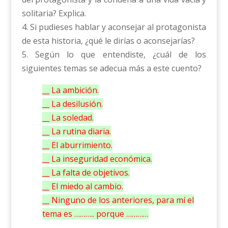
solitaria? Explica.
4. Si pudieses hablar y aconsejar al protagonista
de esta historia, ¿qué le dirías o aconsejarías?
5. Según lo que entendiste, ¿cuál de los
siguientes temas se adecua más a este cuento?
__ La ambición.
__ La desilusión.
__ La soledad.
__ La rutina diaria.
__ El aburrimiento.
__ La inseguridad económica.
__ La falta de objetivos.
__ El miedo al cambio.
__ Ninguno de los anteriores, para mí el
tema es ……….. porque …………