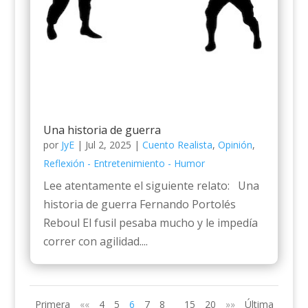
Una historia de guerra
por
JyE
|
Jul 2, 2025
|
Cuento Realista
,
Opinión
,
Reflexión - Entretenimiento - Humor
Lee atentamente el siguiente relato: Una
historia de guerra Fernando Portolés
Reboul El fusil pesaba mucho y le impedía
correr con agilidad....
Primera
««
4
5
6
7
8
15
20
»»
Última