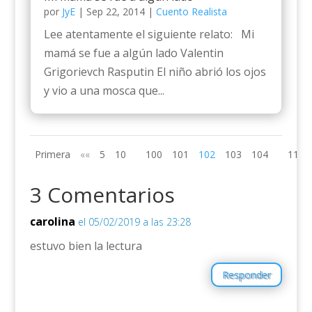
por
JyE
|
Sep 22, 2014
|
Cuento Realista
Lee atentamente el siguiente relato: Mi
mamá se fue a algún lado Valentin
Grigorievch Rasputin El niño abrió los ojos
y vio a una mosca que...
Primera
««
5
10
100
101
102
103
104
110
3 Comentarios
carolina
el 05/02/2019 a las 23:28
estuvo bien la lectura
Responder