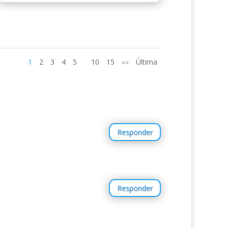
1
2
3
4
5
10
15
»»
Última
Responder
Responder