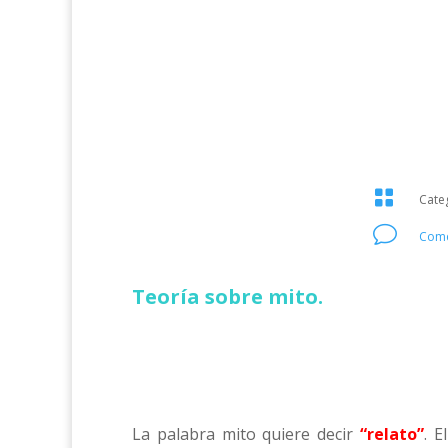

Cate
v
Come
Teoría sobre mito.
La palabra mito quiere decir
“relato”
. E