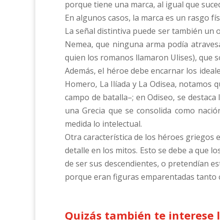
porque tiene una marca, al igual que su
En algunos casos, la marca es un rasgo físi
La señal distintiva puede ser también un o
Nemea, que ninguna arma podía atravesar.
quien los romanos llamaron Ulises), que so
Además, el héroe debe encarnar los ideal
Homero, La Ilíada y La Odisea, notamos qu
campo de batalla–; en Odiseo, se destaca l
una Grecia que se consolida como nación
medida lo intelectual.
Otra característica de los héroes griegos 
detalle en los mitos. Esto se debe a que l
de ser sus descendientes, o pretendían es
porque eran figuras emparentadas tanto 
Quizás también te interese 