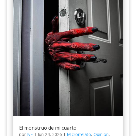
El monstruo de mi cuarto
por
JyE
|
Jun 24, 2026
|
Microrrelato
,
Opinión
,