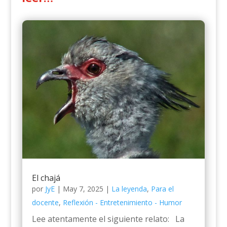
El chajá
por
JyE
|
May 7, 2025
|
La leyenda
,
Para el
docente
,
Reflexión - Entretenimiento - Humor
Lee atentamente el siguiente relato: La