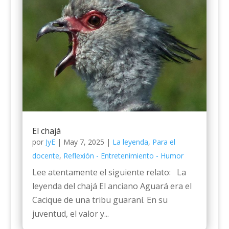
El chajá
por
JyE
|
May 7, 2025
|
La leyenda
,
Para el
docente
,
Reflexión - Entretenimiento - Humor
Lee atentamente el siguiente relato: La
leyenda del chajá El anciano Aguará era el
Cacique de una tribu guaraní. En su
juventud, el valor y...