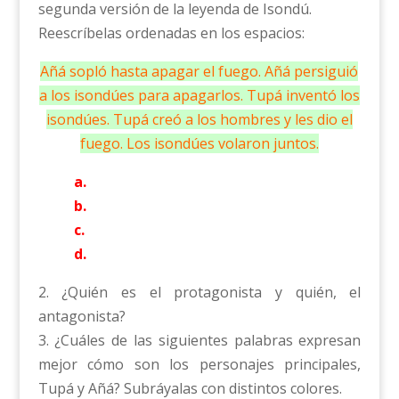
segunda versión de la leyenda de Isondú.
Reescríbelas ordenadas en los espacios:
Añá sopló hasta apagar el fuego. Añá persiguió
a los isondúes para apagarlos. Tupá inventó los
isondúes. Tupá creó a los hombres y les dio el
fuego. Los isondúes volaron juntos.
a.
b.
c.
d.
2. ¿Quién es el protagonista y quién, el
antagonista?
3. ¿Cuáles de las siguientes palabras expresan
mejor cómo son los personajes principales,
Tupá y Añá? Subráyalas con distintos colores.