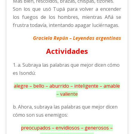
Más bien, rescoldos, brazas, chispas, tizones.
Son los que usó Tupá para volver a encender
los fuegos de los hombres, mientras Añá se
frustra todavía, intentando apagar luciérnagas.
Graciela Repún – Leyendas argentinas
Actividades
1. a. Subraya las palabras que mejor dicen cómo
es Isondú:
alegre – bello – aburrido – inteligente – amable
– valiente
b. Ahora, subraya las palabras que mejor dicen
cómo son sus enemigos:
preocupados – envidiosos – generosos –