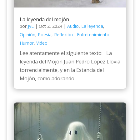
La leyenda del mojón
por
JyE
|
Oct 2, 2024
|
Audio
,
La leyenda
,
Opinión
,
Poesía
,
Reflexión - Entretenimiento -
Humor
,
Video
Lee atentamente el siguiente texto: La
leyenda del Mojón Juan Pedro López Llovía
torrencialmente, y en la Estancia del
Mojón, como adorando...