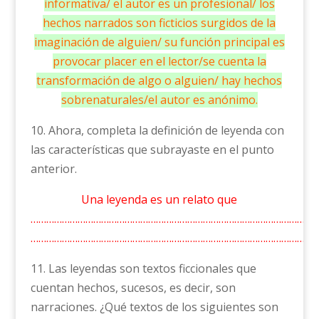
informativa/ el autor es un profesional/ los
hechos narrados son ficticios surgidos de la
imaginación de alguien/ su función principal es
provocar placer en el lector/se cuenta la
transformación de algo o alguien/ hay hechos
sobrenaturales/el autor es anónimo.
10. Ahora, completa la definición de leyenda con
las características que subrayaste en el punto
anterior.
Una leyenda es un relato que
……………………………………………………………………………………………………
………………………………………………………………………………………………
11. Las leyendas son textos ficcionales que
cuentan hechos, sucesos, es decir, son
narraciones. ¿Qué textos de los siguientes son