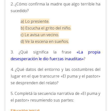
2. ¿Cómo confirma la madre que algo terrible ha
sucedido?
a) Lo presiente.
b) Escucha el grito del niño.
c) Le avisa un vecino.
d) Ve la escena en sueños.
3. ¿Qué significa la frase
«La propia
desesperación le dio fuerzas inauditas»
?
4. ¿Qué datos del entorno y las costumbres del
lugar en el que transcurre «El puma y el pastor»
se desprenden del relato?
5. Completá la secuencia narrativa de «El puma y
el pastor» resumiendo sus partes:
Situación inicial: