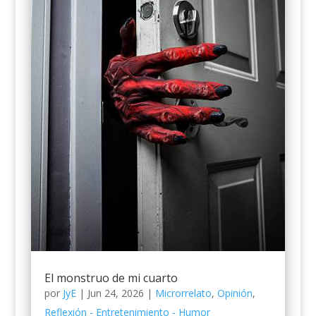
El monstruo de mi cuarto
por
JyE
|
Jun 24, 2026
|
Microrrelato
,
Opinión
,
Reflexión - Entretenimiento - Humor