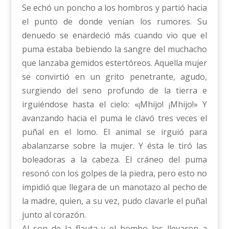
Se echó un poncho a los hombros y partió hacia
el punto de donde venían los rumores. Su
denuedo se enardeció más cuando vio que el
puma estaba bebiendo la sangre del muchacho
que lanzaba gemidos estertóreos. Aquella mujer
se convirtió en un grito penetrante, agudo,
surgiendo del seno profundo de la tierra e
irguiéndose hasta el cielo: «¡Mhijo! ¡Mhijo!» Y
avanzando hacia el puma le clavó tres veces el
puñal en el lomo. El animal se irguió para
abalanzarse sobre la mujer. Y ésta le tiró las
boleadoras a la cabeza. El cráneo del puma
resonó con los golpes de la piedra, pero esto no
impidió que llegara de un manotazo al pecho de
la madre, quien, a su vez, pudo clavarle el puñal
junto al corazón.
Al son de la flauta y el bombo los llevaron a