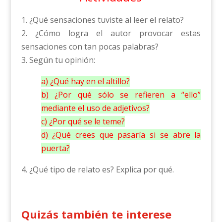
1. ¿Qué sensaciones tuviste al leer el relato?
2. ¿Cómo logra el autor provocar estas
sensaciones con tan pocas palabras?
3. Según tu opinión:
a) ¿Qué hay en el altillo?
b) ¿Por qué sólo se refieren a “ello”
mediante el uso de adjetivos?
c) ¿Por qué se le teme?
d) ¿Qué crees que pasaría si se abre la
puerta?
4. ¿Qué tipo de relato es? Explica por qué.
Quizás también te interese